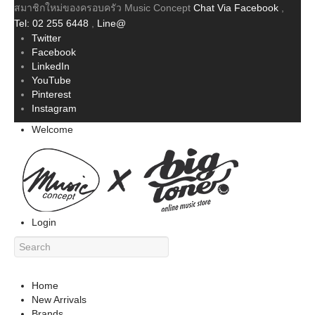
สมาชิกใหม่ของครอบครัว Music Concept
Chat Via Facebook
,
Tel: 02 255 6448
,
Line@
Twitter
Facebook
LinkedIn
YouTube
Pinterest
Instagram
Welcome
Login
Home
New Arrivals
Brands