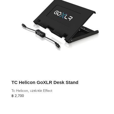
TC Helicon GoXLR Desk Stand
Tc Helicon
,
เอฟเฟค Effect
฿
2,700