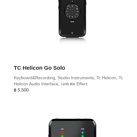
TC Helicon Go Solo
Keyboard&Recording
,
Studio Instruments
,
Tc Helicon
,
Tc
Helicon Audio Interface
,
เอฟเฟค Effect
฿
5,500