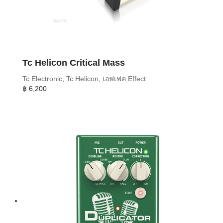
Tc Helicon Critical Mass
Tc Electronic
,
Tc Helicon
,
เอฟเฟค Effect
฿
6,200