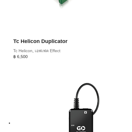
Tc Helicon Duplicator
Tc Helicon
,
เอฟเฟค Effect
฿
6,500