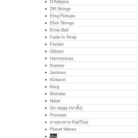
D’Addario
DR Strings
Emg Pickups
Elixir Strings
Ernie Ball
Fade In Strap
Fender
Gibson
Harmonicas
Kramer
Jackson
Kickport
Korg
Monster
Natal
On stage (ขาตั้ง)
Promark
สายสะพาย PadThai
Planet Waves
Vox