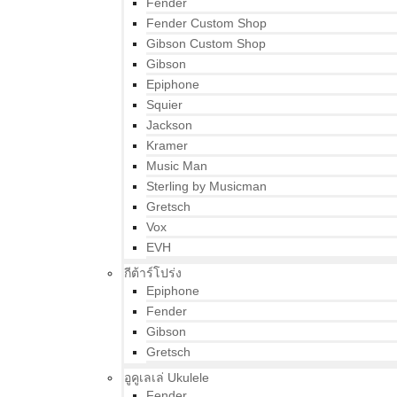
Fender
Fender Custom Shop
Gibson Custom Shop
Gibson
Epiphone
Squier
Jackson
Kramer
Music Man
Sterling by Musicman
Gretsch
Vox
EVH
กีต้าร์โปร่ง
Epiphone
Fender
Gibson
Gretsch
อูคูเลเล่ Ukulele
Fender