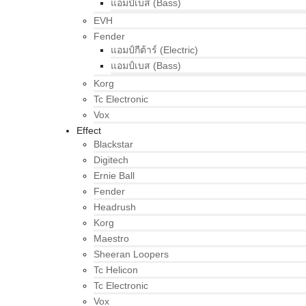
แอมป์เบส (Bass)
EVH
Fender
แอมป์กีต้าร์ (Electric)
แอมป์เบส (Bass)
Korg
Tc Electronic
Vox
Effect
Blackstar
Digitech
Ernie Ball
Fender
Headrush
Korg
Maestro
Sheeran Loopers
Tc Helicon
Tc Electronic
Vox