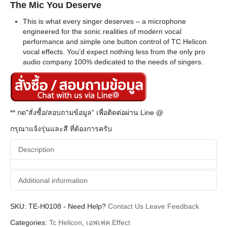
The Mic You Deserve
This is what every singer deserves – a microphone
engineered for the sonic realities of modern vocal
performance and simple one button control of TC Helicon
vocal effects. You’d expect nothing less from the only pro
audio company 100% dedicated to the needs of singers.
** กด"สั่งซื้อ/สอบถามข้อมูล" เพื่อติดต่อผ่าน Line @
กรุณาแจ้งรุ่นและสี ที่ต้องการครับ
Description
Additional information
SKU:
Additional information
TE-H0108
-
Need Help?
Contact Us
Leave Feedback
Categories:
Tc Helicon
,
เอฟเฟค Effect
Tc Eletronic