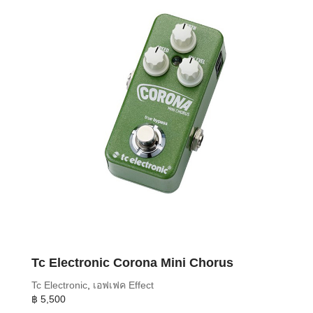
pitched sources nearby that can impact Harmony and other
pitch-sensitive effects. This means that the mic rejects what you
don’t need in the signal – focusing solely on the power of your
voice.
No Batteries Required
Unlike voltage-hungry wireless mics, or other types of remote
audio gear, you’ll never have to worry about, change, or throw
away a battery ever again. All this FX capability is achieved with
a standard mic cable; the microphone itself is powered simply by
the trickle of phantom power sent from your TC Helicon
processor.
Endurance, Endurance.
Tc Electronic Corona Mini Chorus
Designed to endure a life on the road, the MP-85 has a special
heat-treated wire mesh which makes it up to 10 times stronger
Tc Electronic
,
เอฟเฟค Effect
than the world’s most popular mics. This means that its grill is
฿
5,500
going to stand up to drops unlike any other mic – and still look