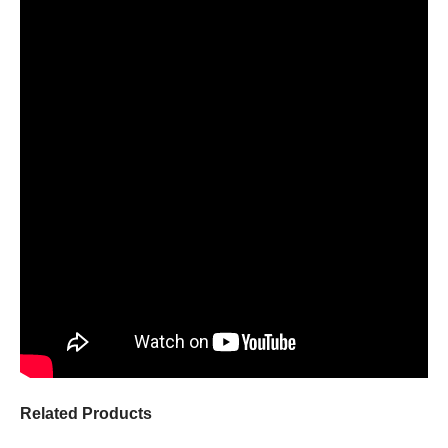
studio performance sound
Super-cardioid pick-up pattern optimized for close mic
technique
Mic clip includes both US and EU threading
Included carrying case designed to hug mic closely for
optimal shock protection
Mic Control compatible with most TC Helicon voice
processing products
Control Your Performance
With Mic Control, you choose what your button controls, when to
activate effects and where on stage to trigger those moments.
Want to switch to a new preset for the chorus? Add effects to
your loop? Punch in a custom tone on your second verse? You
can do all of this – and so much more.
Compatibility
Related Products
MP-85 works its magic with these TC Helicon Vocal Processors: