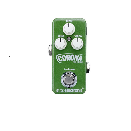
VOICELIVE 3, VOICELIVE 2, VOICELIVE TOUCH 2,
VOICELIVE TOUCH, VOICELIVE PLAY, VOICELIVE PLAY GTX,
PLAY ELECTRIC, PLAY ACOUSTIC, HARMONY SINGER, MIC
MECHANIC, VOICESOLO FX150, THE VOICETONE SINGLES
and our VOICETONE 2-SWITCH products. If you haven’t yet
joined the TC Helicon user fraternity, welcome! It’s fun in here.
The Secret of Sound
The MP-85 features a Super-cardioid dynamic Lismer capsule
with a wide responsive range and a high output. A dual material
diaphragm with light and rigid sections produces optimal high
frequency response. This means you are going to get a uniform
vocal performance that cuts through the mix.
Under the Grill
The MP-85 has been specially designed to deliver the best off-
axis feedback suppression in its class, as well as rejection of