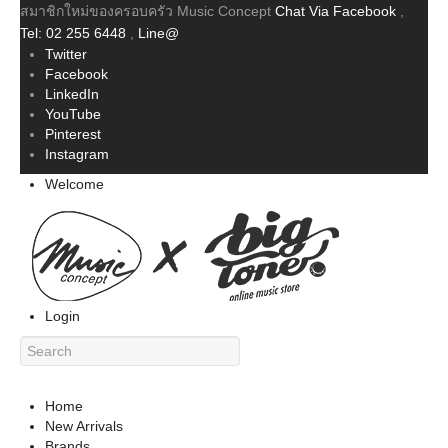
สมาชิกใหม่ของครอบครัว Music Concept
Chat Via Facebook
,
Tel: 02 255 6448
,
Line@
Twitter
Facebook
LinkedIn
YouTube
Pinterest
Instagram
Welcome
Login
Home
New Arrivals
Brands