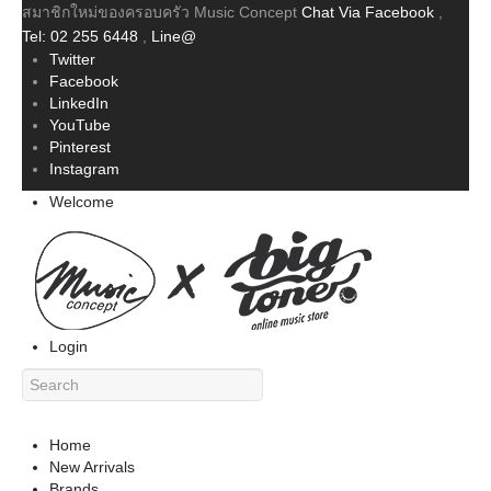
สมาชิกใหม่ของครอบครัว Music Concept
Chat Via Facebook
,
Tel: 02 255 6448
,
Line@
Twitter
Facebook
LinkedIn
YouTube
Pinterest
Instagram
Welcome
Login
Home
New Arrivals
Brands