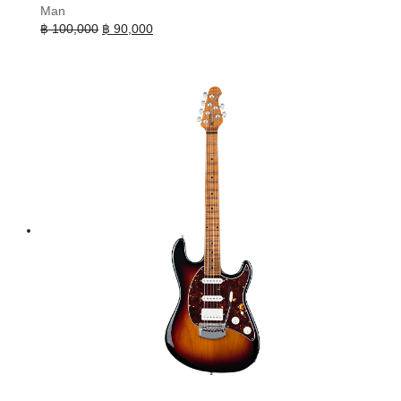
Man
Original
Current
฿
100,000
฿
90,000
price
price
was:
is:
฿ 100,000.
฿ 90,000.