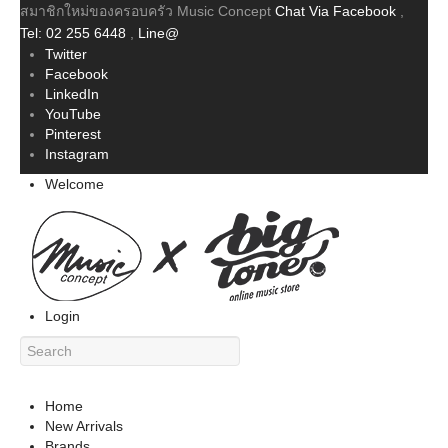
สมาชิกใหม่ของครอบครัว Music Concept
Chat Via Facebook
,
Tel: 02 255 6448
,
Line@
Twitter
Facebook
LinkedIn
YouTube
Pinterest
Instagram
Welcome
Login
Home
New Arrivals
Brands