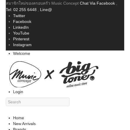
สมาชิกใหม่ของครอบครัว Music Concept
Chat Via Facebook
,
Tel: 02 255 6448
,
Line@
Twitter
Facebook
LinkedIn
YouTube
Pinterest
Instagram
Welcome
Login
Home
New Arrivals
Brands