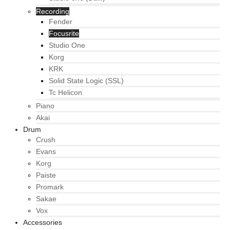
Recording
Fender
Focusrite
Studio One
Korg
KRK
Solid State Logic (SSL)
Tc Helicon
Piano
Akai
Drum
Crush
Evans
Korg
Paiste
Promark
Sakae
Vox
Accessories