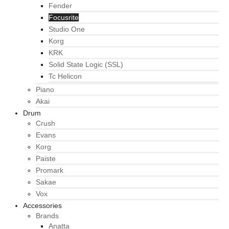
Fender
Focusrite
Studio One
Korg
KRK
Solid State Logic (SSL)
Tc Helicon
Piano
Akai
Drum
Crush
Evans
Korg
Paiste
Promark
Sakae
Vox
Accessories
Brands
Anatta