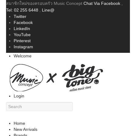
สมาชิกใหม่ของครอบครัว Music Concept
Chat Via Facebook
,
Tel: 02 255 6448
,
Line@
Twitter
Facebook
LinkedIn
YouTube
Pinterest
Instagram
Welcome
Login
Home
New Arrivals
Brands