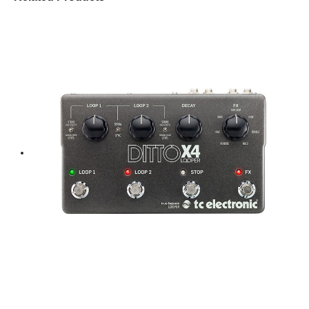
Specification
Type
Super-Cardioid Dynamic Microphone
Frequency response
50 Hz to 18 kHz
Impedance
300 Ohms
Connector
Gold-Plated XLR
Sensitivity
74 dB
Weight
485 g