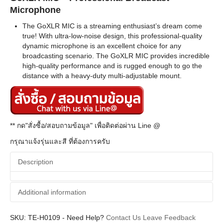
Microphone
The GoXLR MIC is a streaming enthusiast’s dream come
true! With ultra-low-noise design, this professional-quality
dynamic microphone is an excellent choice for any
broadcasting scenario. The GoXLR MIC provides incredible
high-quality performance and is rugged enough to go the
distance with a heavy-duty multi-adjustable mount.
** กด"สั่งซื้อ/สอบถามข้อมูล" เพื่อติดต่อผ่าน Line @
กรุณาแจ้งรุ่นและสี ที่ต้องการครับ
Description
Additional information
SKU:
Additional information
TE-H0109
-
Need Help?
Contact Us
Leave Feedback