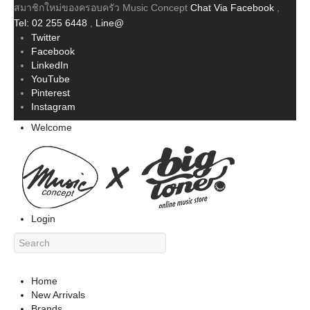
สมาชิกใหม่ของครอบครัว Music Concept
Chat Via Facebook
,
Tel: 02 255 6448
,
Line@
Twitter
Facebook
LinkedIn
YouTube
Pinterest
Instagram
Welcome
Login
Home
New Arrivals
Brands