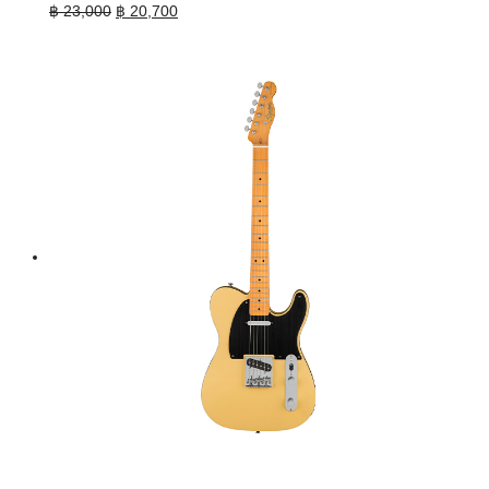
Original
Current
฿
23,000
฿
20,700
price
price
was:
is:
฿ 23,000.
฿ 20,700.