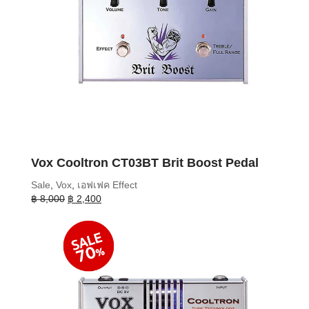
Vox Cooltron CT03BT Brit Boost Pedal
Sale
,
Vox
,
เอฟเฟค Effect
Original
Current
฿
8,000
฿
2,400
price
price
was:
is:
฿ 8,000.
฿ 2,400.