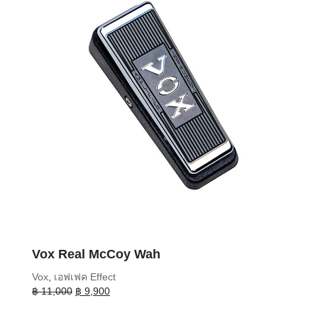
Vox Real McCoy Wah
Vox
,
เอฟเฟค Effect
Original
Current
฿
11,000
฿
9,900
price
price