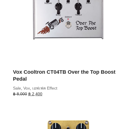
Vox Cooltron CT04TB Over the Top Boost
Pedal
Sale
,
Vox
,
เอฟเฟค Effect
Original
Current
฿
8,000
฿
2,400
price
price
was:
is:
฿ 8,000.
฿ 2,400.