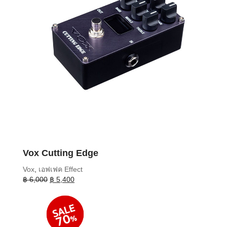
Vox Cutting Edge
Vox
,
เอฟเฟค Effect
Original
Current
฿
6,000
฿
5,400
price
price
was:
is:
฿ 6,000.
฿ 5,400.