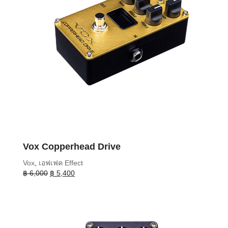
Vox Copperhead Drive
Vox
,
เอฟเฟค Effect
Original
Current
฿
6,000
฿
5,400
price
price
was:
is:
฿ 6,000.
฿ 5,400.