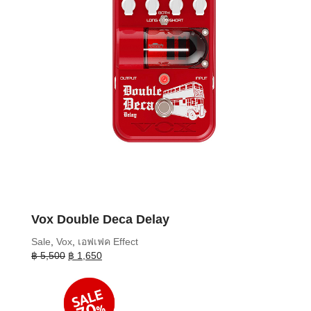
Vox Double Deca Delay
Sale
,
Vox
,
เอฟเฟค Effect
Original
Current
฿
5,500
฿
1,650
price
price
was:
is:
฿ 5,500.
฿ 1,650.