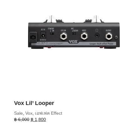
Vox Lil’ Looper
Sale
,
Vox
,
เอฟเฟค Effect
Original
Current
฿
6,000
฿
1,800
price
price
was:
is:
฿ 6,000.
฿ 1,800.