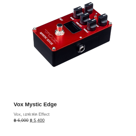
Vox Mystic Edge
Vox
,
เอฟเฟค Effect
Original
Current
฿
6,000
฿
5,400
price
price
was:
is: