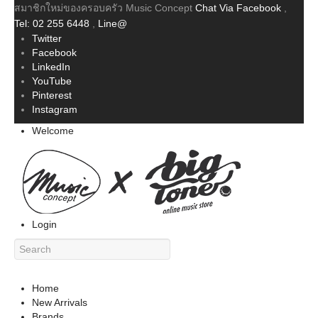
สมาชิกใหม่ของครอบครัว Music Concept
Chat Via Facebook
,
Tel: 02 255 6448
,
Line@
Twitter
Facebook
LinkedIn
YouTube
Pinterest
Instagram
Welcome
Login
Home
New Arrivals
Brands