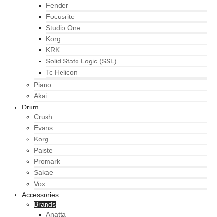
Fender
Focusrite
Studio One
Korg
KRK
Solid State Logic (SSL)
Tc Helicon
Piano
Akai
Drum
Crush
Evans
Korg
Paiste
Promark
Sakae
Vox
Accessories
Brands
Anatta