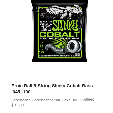
Ernie Ball 5-String Slinky Cobalt Bass
.045-.130
Accessories
,
Accessories&Part
,
Ernie Ball
,
สายกีต้าร์
฿
1,600