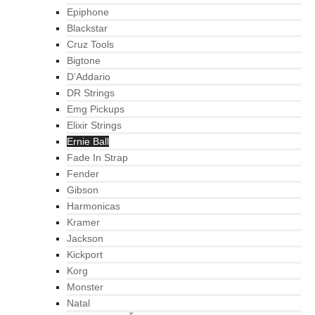
Epiphone
Blackstar
Cruz Tools
Bigtone
D’Addario
DR Strings
Emg Pickups
Elixir Strings
Ernie Ball
Fade In Strap
Fender
Gibson
Harmonicas
Kramer
Jackson
Kickport
Korg
Monster
Natal