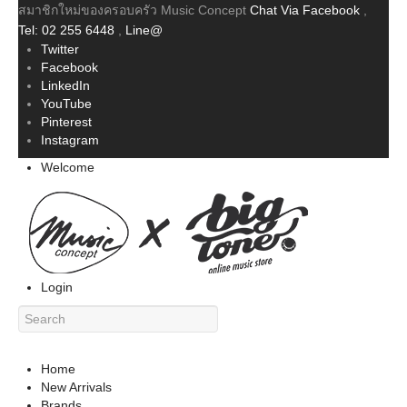
สมาชิกใหม่ของครอบครัว Music Concept
Chat Via Facebook
,
Tel: 02 255 6448
,
Line@
Twitter
Facebook
LinkedIn
YouTube
Pinterest
Instagram
Welcome
Login
Home
New Arrivals
Brands