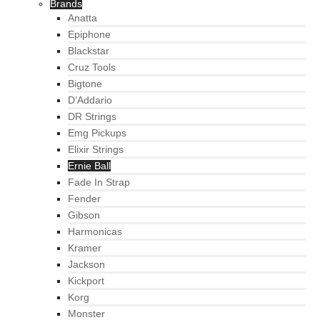
Brands
Anatta
Epiphone
Blackstar
Cruz Tools
Bigtone
D’Addario
DR Strings
Emg Pickups
Elixir Strings
Ernie Ball
Fade In Strap
Fender
Gibson
Harmonicas
Kramer
Jackson
Kickport
Korg
Monster