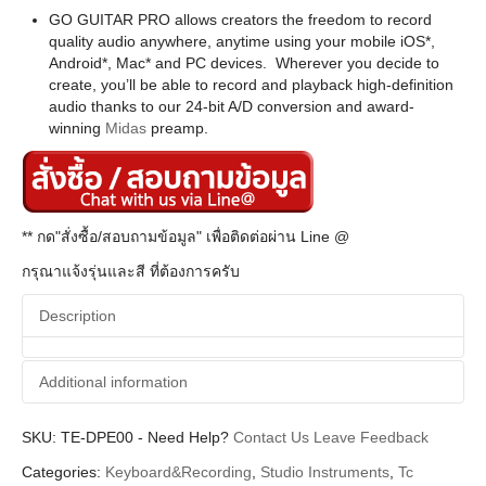
GO GUITAR PRO allows creators the freedom to record
quality audio anywhere, anytime using your mobile iOS*,
Android*, Mac* and PC devices. Wherever you decide to
create, you’ll be able to record and playback high-definition
audio thanks to our 24-bit A/D conversion and award-
winning
Midas
preamp.
** กด"สั่งซื้อ/สอบถามข้อมูล" เพื่อติดต่อผ่าน Line @
กรุณาแจ้งรุ่นและสี ที่ต้องการครับ
Description
Additional information
SKU:
Additional information
TE-DPE00
-
Need Help?
Contact Us
Leave Feedback
Categories:
Keyboard&Recording
,
Studio Instruments
,
Tc
Tc Eletronic
Brands