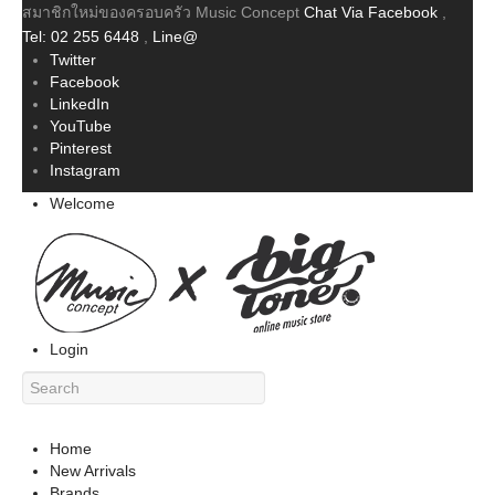
สมาชิกใหม่ของครอบครัว Music Concept
Chat Via Facebook
,
Tel: 02 255 6448
,
Line@
Twitter
Facebook
LinkedIn
YouTube
Pinterest
Instagram
Welcome
Login
Home
New Arrivals
Brands