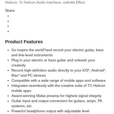
Helicon
,
Tc Helicon Audio Interface
,
เอฟเฟค Effect
Effect (เอฟเฟค)
Instrument
Share
Vocal Pedal (เอฟเฟคร้อง)
Categories
Interface
Types
Product Features
Go inspire the world?and record your electric guitar, bass
and line-level instruments
Plug in your electric or bass guitar and unleash your
creativity
Record high-definition audio directly to your iOS*, Android*,
Mac* and PC devices
Compatible with a wide range of mobile apps and software
Integrates seamlessly with the creative suite of TC Helicon
mobile apps
Award-winning Midas preamp for highest signal integrity
Guitar input and output connectors for guitars, amps, PA
systems, etc.
Powerful headphone output with adjustable level