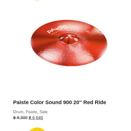
Paiste Color Sound 900 20″ Red Ride
Drum
,
Paiste
,
Sale
Original
Current
฿
8,300
฿
6,640
price
price
was:
is: