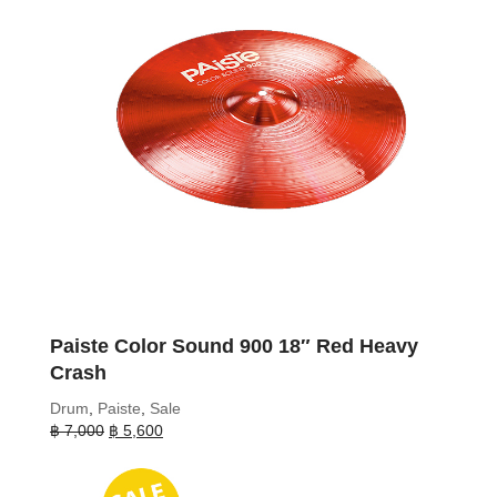
Paiste Color Sound 900 18″ Red Heavy
Crash
Drum
,
Paiste
,
Sale
Original
Current
฿
7,000
฿
5,600
price
price
was:
is:
฿ 7,000.
฿ 5,600.