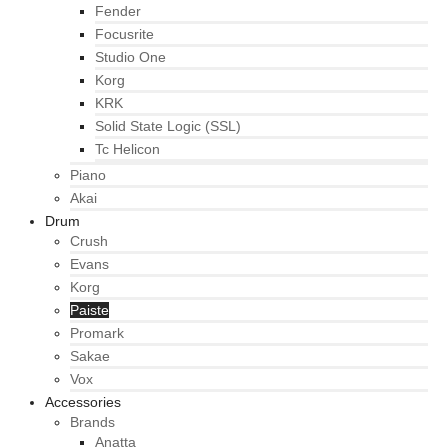
Fender
Focusrite
Studio One
Korg
KRK
Solid State Logic (SSL)
Tc Helicon
Piano
Akai
Drum
Crush
Evans
Korg
Paiste
Promark
Sakae
Vox
Accessories
Brands
Anatta