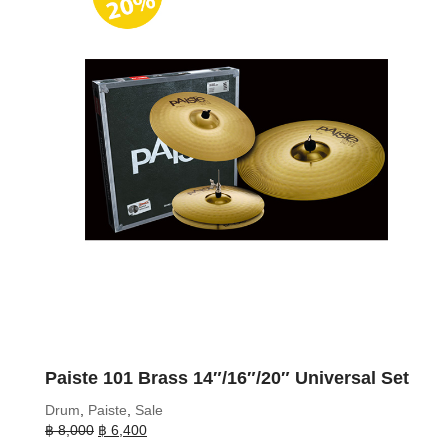
Paiste 101 Brass 14″/16″/20″ Universal Set
Drum
,
Paiste
,
Sale
Original
Current
฿
8,000
฿
6,400