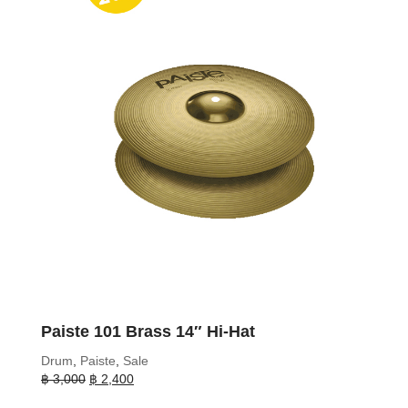
Paiste 101 Brass 14″ Hi-Hat
Drum
,
Paiste
,
Sale
Original
Current
฿
3,000
฿
2,400
price
price