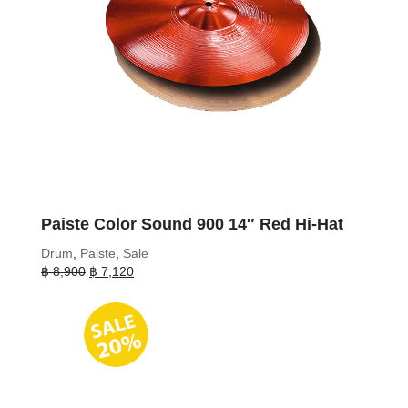
Paiste Color Sound 900 14″ Red Hi-Hat
Drum
,
Paiste
,
Sale
Original
Current
฿
8,900
฿
7,120
price
price
was:
is:
฿ 8,900.
฿ 7,120.