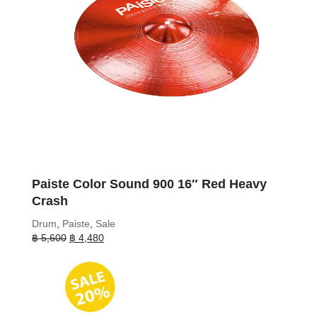
Paiste Color Sound 900 16″ Red Heavy
Crash
Drum
,
Paiste
,
Sale
Original
Current
฿
5,600
฿
4,480
price
price
was:
is:
฿ 5,600.
฿ 4,480.