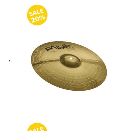
price
price
was:
is:
฿ 8,000.
฿ 6,400.