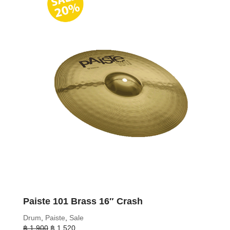
Paiste 101 Brass 16″ Crash
Drum
,
Paiste
,
Sale
Original
Current
฿
1,900
฿
1,520