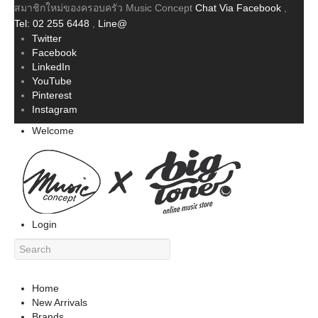
สมาชิกใหม่ของครอบครัว Music Concept
Chat Via Facebook
,
Tel: 02 255 6448
,
Line@
Twitter
Facebook
LinkedIn
YouTube
Pinterest
Instagram
Welcome
Login
Home
New Arrivals
Brands