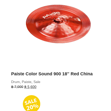
Paiste Color Sound 900 18″ Red China
Drum
,
Paiste
,
Sale
Original
Current
฿
7,000
฿
5,600
price
price
was:
is:
฿ 7,000.
฿ 5,600.