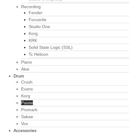
Recording
Fender
Focusrite
Studio One
Korg
KRK
Solid State Logic (SSL)
Tc Helicon
Piano
Akai
Drum
Crush
Evans
Korg
Paiste
Promark
Sakae
Vox
Accessories