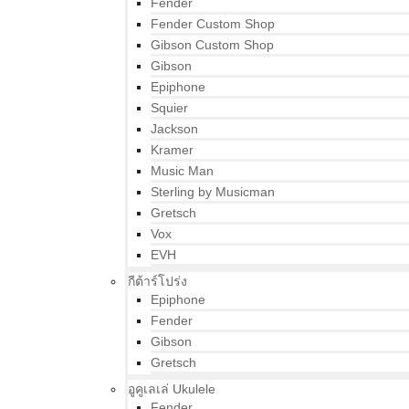
Fender
Fender Custom Shop
Gibson Custom Shop
Gibson
Epiphone
Squier
Jackson
Kramer
Music Man
Sterling by Musicman
Gretsch
Vox
EVH
กีต้าร์โปร่ง
Epiphone
Fender
Gibson
Gretsch
อูคูเลเล่ Ukulele
Fender