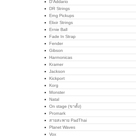
D’Addario
DR Strings
Emg Pickups
Elixir Strings
Ernie Ball
Fade In Strap
Fender
Gibson
Harmonicas
Kramer
Jackson
Kickport
Korg
Monster
Natal
On stage (ขาตั้ง)
Promark
สายสะพาย PadThai
Planet Waves
Vox