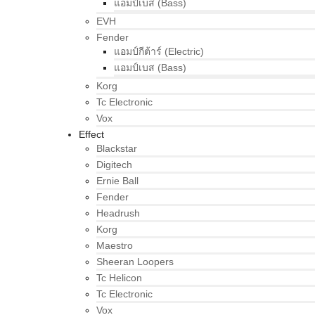
แอมป์เบส (Bass)
EVH
Fender
แอมป์กีต้าร์ (Electric)
แอมป์เบส (Bass)
Korg
Tc Electronic
Vox
Effect
Blackstar
Digitech
Ernie Ball
Fender
Headrush
Korg
Maestro
Sheeran Loopers
Tc Helicon
Tc Electronic
Vox