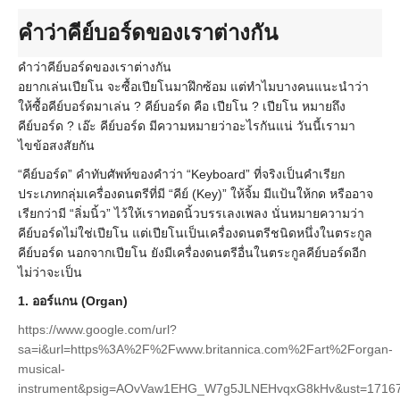
คำว่าคีย์บอร์ดของเราต่างกัน
คำว่าคีย์บอร์ดของเราต่างกัน
อยากเล่นเปียโน จะซื้อเปียโนมาฝึกซ้อม แต่ทำไมบางคนแนะนำว่า
ให้ซื้อคีย์บอร์ดมาเล่น ?
คีย์บอร์ด คือ เปียโน ? เปียโน หมายถึง
คีย์บอร์ด ?
เอ๊ะ คีย์บอร์ด มีความหมายว่าอะไรกันแน่ วันนี้เรามา
ไขข้อสงสัยกัน
“คีย์บอร์ด” คำทับศัพท์ของคำว่า “Keyboard” ที่จริงเป็นคำเรียก
ประเภทกลุ่มเครื่องดนตรีที่มี
“คีย์ (Key)” ให้จิ้ม มีแป้นให้กด หรืออาจ
เรียกว่ามี “ลิ่มนิ้ว” ไว้ให้เราทอดนิ้วบรรเลงเพลง
นั่นหมายความว่า
คีย์บอร์ดไม่ใช่เปียโน แต่เปียโนเป็นเครื่องดนตรีชนิดหนึ่งในตระกูล
คีย์บอร์ด
นอกจากเปียโน ยังมีเครื่องดนตรีอื่นในตระกูลคีย์บอร์ดอีก
ไม่ว่าจะเป็น
1. ออร์แกน (Organ)
https://www.google.com/url?
sa=i&url=https%3A%2F%2Fwww.britannica.com%2Fart%2Forgan-
musical-
instrument&psig=AOvVaw1EHG_W7g5JLNEHvqxG8kHv&ust=171