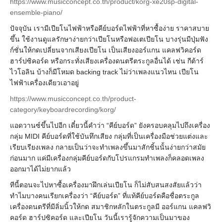
https://www.musicconcept.co.th/product/korg-xe20sp-digital-
ensemble-piano/
ปัจจุบัน เรามีเปียโนไฟฟ้าหรือคีย์บอร์ดไฟฟ้าที่หาซื้อง่าย ราคาสบาย
ขึ้น ใช้งานดูแลรักษาง่ายกว่าเปียโนหรือฟอเตเปียโน บางรุ่นมีปุ่มฟัง
ก์ชั่นให้กดเปลี่ยนจากเสียงเปียโน เป็นเสียงออร์แกน แคลฟวิคอร์ด
ฮาร์ปซิคอร์ด หรือกระทั่งเสียงเครื่องดนตรีตระกูลอื่นได้ เช่น กีต้าร์
ไวโอลิน บ้างก็มีโหมด backing track ไม่ว่าเพลงแนวไหน เปียโน
ไฟฟ้าเครื่องเดียวเอาอยู่
https://www.musicconcept.co.th/product-
category/keyboardrecording/korg/
แอดวานซ์ขึ้นไปอีก เดี๋ยวนี้คำว่า “คีย์บอร์ด” ยังครอบคลุมไปถึงเครื่อง
กลุ่ม MIDI คีย์บอร์ดที่ใช้บันทึกเสียง กลุ่มที่เป็นเครื่องมือช่วยแต่งและ
เรียบเรียงเพลง กลายเป็นว่าจะทำเพลงขึ้นมาสักชิ้นนั้นง่ายกว่าสมัย
ก่อนมาก แค่มีเครื่องกลุ่มคีย์บอร์ดกับโปรแกรมทำเพลงก็คลอดเพลง
ออกมาได้ไม่ยากแล้ว
ทีนี้ตอนจะไปหาซื้อเครื่องมาฝึกเล่นเปียโน ก็ไม่สับสนสงสัยแล้วว่า
ทำไมบางคนเรียกเครื่องว่า
“คีย์บอร์ด” ที่แท้คีย์บอร์ดคือชื่อตระกูล
เครื่องดนตรีที่มีลิ่มนิ้วให้กด สมาชิกหลักในตระกูลมี ออร์แกน แคลฟวิ
คอร์ด ฮาร์ปซิคอร์ด และเปียโน วันนี้เรารู้จักความเป็นมาของ