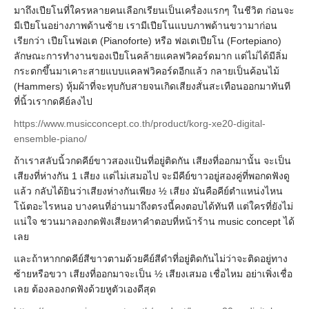
มาถึงเปียโนที่ใครหลายคนเลือกเรียนเป็นเครื่องแรกๆ ในชีวิต ก่อนจะ
มีเปียโนอย่างภาพด้านซ้าย เรามีเปียโนแบบภาพด้านขวามาก่อน
เรียกว่า เปียโนฟอเต (Pianoforte) หรือ ฟอเตเปียโน (Fortepiano)
ลักษณะการทำงานของเปียโนคล้ายแคลฟวิคอร์ดมาก แต่ไม่ได้มีลิ่ม
กระดกขึ้นมาเคาะสายแบบแคลฟวิคอร์ดอีกแล้ว กลายเป็นค้อนไม้
(Hammers) หุ้มผ้าที่จะทุบกับสายจนเกิดเสียงสั่นสะเทือนออกมาทันที
ที่นิ้วเรากดคีย์ลงไป
https://www.musicconcept.co.th/product/korg-xe20-digital-
ensemble-piano/
ถ้าเราสลับนิ้วกดคีย์ขาวสองแป้นที่อยู่ติดกัน เสียงที่ออกมานั้น จะเป็น
เสียงที่ห่างกัน 1 เสียง แต่ไม่เสมอไป จะมีคีย์ขาวอยู่สองคู่ที่พอกดฟังดู
แล้ว กลับได้ยินว่าเสียงห่างกันเพียง ½ เสียง มันคือคีย์ตำแหน่งไหน
โน้ตอะไรหนอ บางคนที่อ่านมาถึงตรงนี้คงตอบได้ทันที แต่ใครที่ยังไม่
แน่ใจ ชวนมาลองกดฟังเสียงหาคำตอบที่หน้าร้าน music concept ได้
เลย
และถ้าหากกดคีย์สีขาวตามด้วยคีย์สีดำที่อยู่ติดกันไม่ว่าจะติดอยู่ทาง
ซ้ายหรือขวา เสียงที่ออกมาจะเป็น ½ เสียงเสมอ เชื่อไหม อย่าเพิ่งเชื่อ
เลย ต้องลองกดฟังด้วยหูตัวเองดีสุด