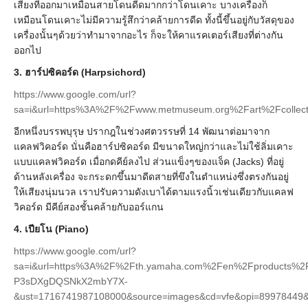
เสียงที่ออกมาเหมือนสายโดนดีดมากกว่าโดนเคาะ บางเครื่องก็
เหมือนโดนเคาะไม่มีความรู้สึกว่าคล้ายการดีด ทั้งนี้ขึ้นอยู่กับวัสดุของ
เครื่องนั้นๆด้วยว่าทำมาจากอะไร ก็จะให้คาแรคเตอร์เสียงที่ต่างกัน
ออกไป
3. ฮาร์ปซิคอร์ด (Harpsichord)
https://www.google.com/url?
sa=i&url=https%3A%2F%2Fwww.metmuseum.org%2Fart%2Fcoll
อีกหนึ่งบรรพบุรุษ ปรากฎในช่วงศตวรรษที่ 14 พัฒนาต่อมาจาก
แคลฟวิคอร์ด นั่นคือฮาร์ปซิคอร์ด มีขนาดใหญ่กว่าและไม่ใช้ลิ่มเคาะ
แบบแคลฟวิคอร์ด เมื่อกดคีย์ลงไป ส่วนแข็งๆของแจ็ค (Jacks) ที่อยู่
ด้านหลังเครื่อง จะกระดกขึ้นมาดีดสายที่ขึงในตำแหน่งซึ่งตรงกันอยู่
ให้เสียงนุ่มนวล เราปรับความดังเบาได้ตามแรงนิ้วเช่นเดียวกับแคลฟ
วิคอร์ด มีคีย์สองชั้นคล้ายกับออร์แกน
4. เปียโน (Piano)
https://www.google.com/url?
sa=i&url=https%3A%2F%2Fth.yamaha.com%2Fen%2Fproducts%2Fm
P3sDXgDQSNkX2mbY7X-
&ust=1716741987108000&source=images&cd=vfe&opi=899784