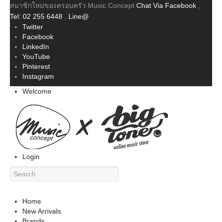
สมาชิกใหม่ของครอบครัว Music Concept
Chat Via Facebook
,
Tel: 02 255 6448
,
Line@
Twitter
Facebook
LinkedIn
YouTube
Pinterest
Instagram
Welcome
Login
Home
New Arrivals
Brands