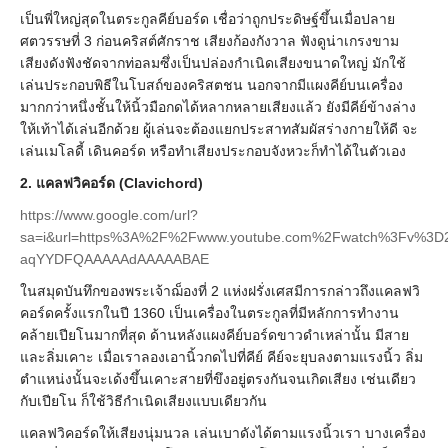
เป็นพี่ใหญ่สุดในตระกูลคีย์บอร์ด เชื่อว่าถูกประดิษฐ์ขึ้นเมื่อปลาย
ศตวรรษที่ 3 ก่อนคริสต์ศักราช เสียงก้องกังวาล ฟังดูน่าเกรงขาม
เสียงดังฟังชัดจากท่อลมซึ่งเป็นปล่องกำเนิดเสียงขนาดใหญ่ มักใช้
เล่นประกอบพิธีในโบสถ์ของคริสตชน นอกจากมีแผงคีย์บนเครื่อง
มากกว่าหนึ่งชั้นให้นิ้วมือกดได้หลากหลายเสียงแล้ว ยังมีคีย์ข้างล่าง
ให้เท้าได้เล่นอีกด้วย ผู้เล่นจะต้องแยกประสาทสัมผัสร่างกายให้ดี จะ
เล่นเมโลดี้ เดินคอร์ด หรือทำเสียงประกอบจังหวะก็ทำได้ในตัวเอง
2. แคลฟวิคอร์ด (Clavichord)
https://www.google.com/url?
sa=i&url=https%3A%2F%2Fwww.youtube.com%2Fwatch%3Fv%3
aqYYDFQAAAAAdAAAAABAE
ในสมุดบันทึกของพระเจ้าฌ็องที่ 2 แห่งฝรั่งเศสมีการกล่าวถึงแคลฟวิ
คอร์ดครั้งแรกในปี 1360
เป็นเครื่องในตระกูลที่มีหลักการทำงาน
คล้ายเปียโนมากที่สุด ด้านหลังแผงคีย์บอร์ดขาวดำเหล่านั้น มีสาย
และลิ่มเคาะ เมื่อเราลองเอานิ้วกดไปที่คีย์ คีย์จะยุบลงตามแรงนิ้ว ลิ่ม
ตำแหน่งนั้นจะเด้งขึ้นเคาะสายที่ขึงอยู่ตรงกันจนเกิดเสียง เช่นเดียว
กับเปียโน ก็ใช้วิธีกำเนิดเสียงแบบเดียวกัน
แคลฟวิคอร์ดให้เสียงนุ่มนวล เล่นเบาดังได้ตามแรงนิ้วเรา บางเครื่อง