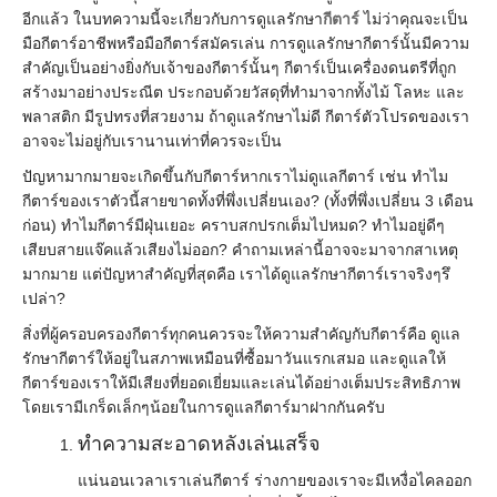
อีกแล้ว ในบทความนี้จะเกี่ยวกับการดูแลรักษา
กีตาร์
ไม่ว่าคุณจะเป็น
มือกีตาร์อาชีพหรือมือกีตาร์สมัครเล่น การดูแลรักษากีตาร์นั้นมีความ
สำคัญเป็นอย่างยิ่งกับเจ้าของกีตาร์นั้นๆ กีตาร์เป็นเครื่องดนตรีที่ถูก
สร้างมาอย่างประณีต ประกอบด้วยวัสดุที่ทำมาจากทั้งไม้ โลหะ และ
พลาสติก มีรูปทรงที่สวยงาม ถ้าดูแลรักษาไม่ดี กีตาร์ตัวโปรดของเรา
อาจจะไม่อยู่กับเรานานเท่าที่ควรจะเป็น
ปัญหามากมายจะเกิดขึ้นกับกีตาร์หากเราไม่ดูแลกีตาร์ เช่น ทำไม
กีตาร์ของเราตัวนี้สายขาดทั้งที่พึ่งเปลี่ยนเอง? (ทั้งที่พึ่งเปลี่ยน 3 เดือน
ก่อน) ทำไมกีตาร์มีฝุ่นเยอะ คราบสกปรกเต็มไปหมด? ทำไมอยู่ดีๆ
เสียบสายแจ๊คแล้วเสียงไม่ออก? คำถามเหล่านี้อาจจะมาจากสาเหตุ
มากมาย แต่ปัญหาสำคัญที่สุดคือ เราได้ดูแลรักษากีตาร์เราจริงๆรึ
เปล่า?
สิ่งที่ผู้ครอบครองกีตาร์ทุกคนควรจะให้ความสำคัญกับกีตาร์คือ ดูแล
รักษากีตาร์ให้อยู่ในสภาพเหมือนที่ซื้อมาวันแรกเสมอ และดูแลให้
กีตาร์ของเราให้มีเสียงที่ยอดเยี่ยมและเล่นได้อย่างเต็มประสิทธิภาพ
โดยเรามีเกร็ดเล็กๆน้อยในการดูแลกีตาร์มาฝากกันครับ
ทำความสะอาดหลังเล่นเสร็จ
แน่นอนเวลาเราเล่นกีตาร์ ร่างกายของเราจะมีเหงื่อไคลออก