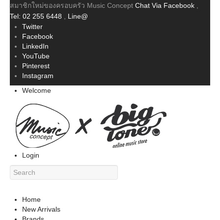
สมาชิกใหม่ของครอบครัว Music Concept
Chat Via Facebook
,
Tel: 02 255 6448
,
Line@
Twitter
Facebook
LinkedIn
YouTube
Pinterest
Instagram
Welcome
Login
Home
New Arrivals
Brands