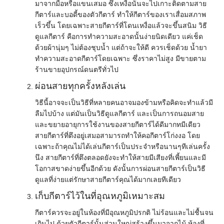
มาจากมือหรือแขนเสมอ ซึ่งเหงื่อนั้นจะไปเกาะติดตามสาย
กีตาร์และบอดี้ของตัวกีตาร์ ทำให้กีตาร์ของเราเสื่อมสภาพ
เร็วขึ้น โดยเฉพาะสายกีตาร์ที่โดนเหงื่อแล้วจะขึ้นสนิม วิธี
ดูแลกีตาร์ คือการทำความสะอาดนั้นง่ายนิดเดียว แค่เช็ด
ด้วยผ้านุ่มๆ ไม่ต้องชุบน้ำ แต่ถ้าจะให้ดี ควรเช็ดด้วย น้ำยา
ทำความสะอาดกีตาร์โดยเฉพาะ ซึ่งราคาไม่สูง มีขายตาม
ร้านขายอุปกรณ์ดนตรีทั่วไป
ผ่อนสายทุกครั้งหลังเล่น
วิธีนี้อาจจะเป็นวิธีที่หลายคนอาจมองข้ามหรือคิดจะทำแล้วมี
ลืมไปบ้าง แต่มันเป็น
วิธีดูแลกีตาร์ และเป็นการ
ถนอมสาย
และขยายอายุการใช้งานของสายกีตาร์ได้ดีมากทมีเดียว
สายกีตาร์ที่ตึงอยู่เสมอสามารถทำให้คอกีตาร์โก่งงอ โดย
เฉพาะถ้าคุณไม่ได้เล่นกีตาร์เป็นประจำหรือนานๆทีเล่นครั้ง
นึง สายกีตาร์ที่ตึงตลอดยังจะทำให้สายมีเสียงที่เพี้ยนและมี
โอกาสขาดง่ายขึ้นอีกด้วย ดังนั้นการผ่อนสายกีตาร์เป็นวิธี
ดูแลที่ง่ายแต่รักษาสายกีตาร์คุณได้มากเลยทีเดียว
เก็บกีตาร์ไว้ในที่อุณหภูมิเหมาะสม
กีตาร์ควรจะอยู่ในห้องที่มีอุณหภูมิปรกติ ไม่ร้อนและไม่ชื้นจน
เกินไป ด้วยตัวกีตาร์นั้นส่วนใหญ่สร้างขึ้นมาจากไม้ ห้องที่