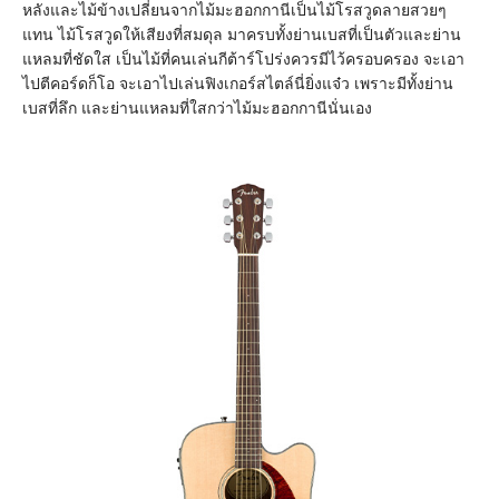
หลังและไม้ข้างเปลี่ยนจากไม้มะฮอกกานีเป็นไม้โรสวูดลายสวยๆ
แทน ไม้โรสวูดให้เสียงที่สมดุล มาครบทั้งย่านเบสที่เป็นตัวและย่าน
แหลมที่ชัดใส เป็นไม้ที่คนเล่นกีต้าร์โปร่งควรมีไว้ครอบครอง จะเอา
ไปตีคอร์ดก็โอ จะเอาไปเล่นฟิงเกอร์สไตล์นี่ยิ่งแจ๋ว เพราะมีทั้งย่าน
เบสที่ลึก และย่านแหลมที่ใสกว่าไม้มะฮอกกานีนั่นเอง