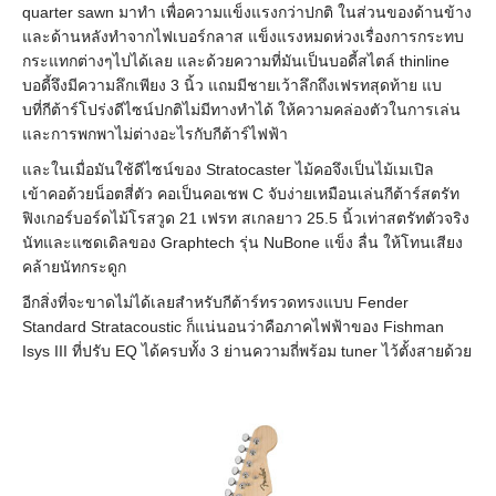
quarter sawn มาทำ เพื่อความแข็งแรงกว่าปกติ ในส่วนของด้านข้าง
และด้านหลังทำจากไฟเบอร์กลาส แข็งแรงหมดห่วงเรื่องการกระทบ
กระแทกต่างๆไปได้เลย และด้วยความที่มันเป็นบอดี้สไตล์ thinline
บอดี้จึงมีความลึกเพียง 3 นิ้ว แถมมีชายเว้าลึกถึงเฟรทสุดท้าย แบ
บที่กีต้าร์โปร่งดีไซน์ปกติไม่มีทางทำได้ ให้ความคล่องตัวในการเล่น
และการพกพาไม่ต่างอะไรกับกีต้าร์ไฟฟ้า
และในเมื่อมันใช้ดีไซน์ของ Stratocaster ไม้คอจึงเป็นไม้เมเปิล
เข้าคอด้วยน็อตสี่ตัว คอเป็นคอเชพ C จับง่ายเหมือนเล่นกีต้าร์สตรัท
ฟิงเกอร์บอร์ดไม้โรสวูด 21 เฟรท สเกลยาว 25.5 นิ้วเท่าสตรัทตัวจริง
นัทและแซดเดิลของ Graphtech รุ่น NuBone แข็ง ลื่น ให้โทนเสียง
คล้ายนัทกระดูก
อีกสิ่งที่จะขาดไม่ได้เลยสำหรับกีต้าร์ทรวดทรงแบบ Fender
Standard Stratacoustic ก็แน่นอนว่าคือภาคไฟฟ้าของ Fishman
Isys III ที่ปรับ EQ ได้ครบทั้ง 3 ย่านความถี่พร้อม tuner ไว้ตั้งสายด้วย