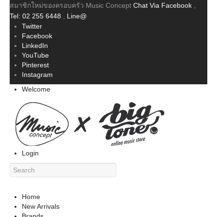
สมาชิกใหม่ของครอบครัว Music Concept
Chat Via Facebook
,
Tel: 02 255 6448
,
Line@
Twitter
Facebook
LinkedIn
YouTube
Pinterest
Instagram
Welcome
Login
Home
New Arrivals
Brands