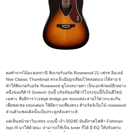
คอทำจากไม้มะฮอกกานี ฟิงเกอร์บอร์ด Rosewood 21 เฟรท อินเลย์
Noe Classic Thumbnail ทรงเล็บมือถูกเลี่ยมไว้ตลอดแนวใต้สาย 6
ทำให้ฟิงเกอร์บอร์ด Rosewood ดูโล่งสบายตา เป็นเอกลักษณ์อีกอย่าง
หนึ่งของกีต้าร์ Gretsch รุ่นนี้ บริดจ์ของกีต้าร์โปร่งรุ่นนี้ก็เป็นดีไซน์
เฉพาะ คือมีการวางหมุด bridge pin ของแต่ละสายไว้ต่างระยะกัน
เพื่อชดเชย intonation ให้มีความเที่ยงตรง ตัวบริดจ์เป็นไม้ rosewood
ส่วนตัวแซดเดิลนั้นเป็นกระดูกสังเคราะห์
แต่เห็นหน้าตาวินเทจๆ แบบนี้ เจ้า 5024E มันมีภาคไฟฟ้า Fishman
Isys III มาให้ด้วยนะ สามารถใช้เป็น tuner ก็ได้ มี EQ ให้ปรับครบ