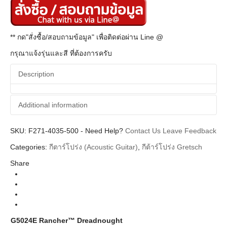
** กด"สั่งซื้อ/สอบถามข้อมูล" เพื่อติดต่อผ่าน Line @
กรุณาแจ้งรุ่นและสี ที่ต้องการครับ
Description
Additional information
SKU:
Additional information
F271-4035-500
-
Need Help?
Contact Us
Leave Feedback
Categories:
กีตาร์โปร่ง (Acoustic Guitar)
,
กีต้าร์โปร่ง Gretsch
Gretsch
Brands
Share
Guitar Acoustics
Instrument
Sunburst Rosewood Neck
Colors
G5024E Rancher™ Dreadnought