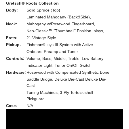
Gretsch® Roots Collection
Body:
Solid Spruce (Top)
Laminated Mahogany (Back&Side),
Neck:
Mahogany w/Rosewood Fingerboard,
Neo-Classic™ “Thumbnail” Position Inlays,
Frets:
21 Vintage Style
Pickup:
Fishman® Isys III System with Active
Onboard Preamp and Tuner
Controls:
Volume, Bass, Middle, Treble, Low Battery
Indicator Light, Tuner On/Off Switch
Hardware:
Rosewood with Compensated Synthetic Bone
Saddle Bridge, Deluxe Die-Cast Deluxe Die-
Cast
Tuning Machines, 3-Ply Tortoiseshell
Pickguard
Case:
N/A