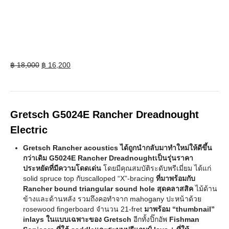
Original
Current
฿
18,000
฿
16,200
price
price
was:
is:
฿ 18,000.
฿ 16,200.
Gretsch G5024E Rancher Dreadnought
Electric
Gretsch Rancher acoustics ได้ถูกนำกลับมาทำใหม่ให้ดีขึ้น
กว่าเดิม G5024E Rancher Dreadnoughtเป็นรุ่นราคา
ประหยัดที่มีความโดดเด่น
โดยมีคุณสมบัติระดับพรีเมี่ยม ได้แก่
solid spruce top กับscalloped “X”-bracing
ที่มาพร้อมกับ
Rancher bound triangular sound hole สุดคลาสสิค
ไม้ด้าน
ข้างและด้านหลัง รวมถึงคอทำจาก mahogany ปะหน้าด้วย
rosewood fingerboard จำนวน 21-fret
มาพร้อม “thumbnail”
inlays ในแบบเฉพาะของ Gretsch
อีกทั้งปิ๊กอัพ
Fishman