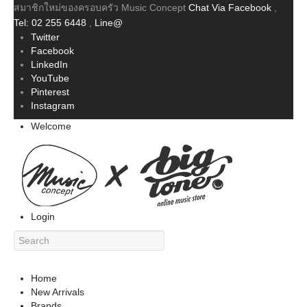
สมาชิกใหม่ของครอบครัว Music Concept
Chat Via Facebook
,
Tel: 02 255 6448
,
Line@
Twitter
Facebook
LinkedIn
YouTube
Pinterest
Instagram
Welcome
Login
Home
New Arrivals
Brands