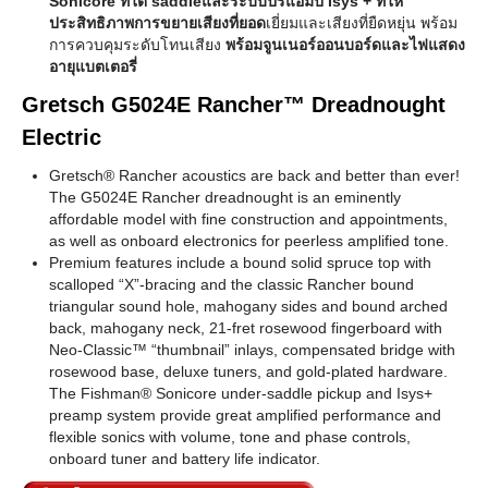
Sonicore ที่ใต้ saddleและระบบปรีแอมป์ Isys + ที่ให้
ประสิทธิภาพการขยายเสียงที่ยอด
เยี่ยมและเสียงที่ยืดหยุ่น พร้อม
การควบคุมระดับโทนเสียง
พร้อมจูนเนอร์ออนบอร์ดและไฟแสดง
อายุแบตเตอรี่
Gretsch G5024E Rancher™ Dreadnought
Electric
Gretsch® Rancher acoustics are back and better than ever!
The G5024E Rancher dreadnought is an eminently
affordable model with fine construction and appointments,
as well as onboard electronics for peerless amplified tone.
Premium features include a bound solid spruce top with
scalloped “X”-bracing and the classic Rancher bound
triangular sound hole, mahogany sides and bound arched
back, mahogany neck, 21-fret rosewood fingerboard with
Neo-Classic™ “thumbnail” inlays, compensated bridge with
rosewood base, deluxe tuners, and gold-plated hardware.
The Fishman® Sonicore under-saddle pickup and Isys+
preamp system provide great amplified performance and
flexible sonics with volume, tone and phase controls,
onboard tuner and battery life indicator.