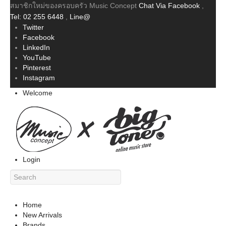
สมาชิกใหม่ของครอบครัว Music Concept
Chat Via Facebook
,
Tel: 02 255 6448
,
Line@
Twitter
Facebook
LinkedIn
YouTube
Pinterest
Instagram
Welcome
Login
Home
New Arrivals
Brands