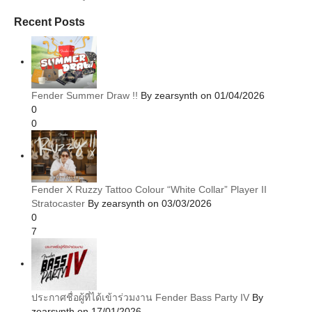
Recent Posts
Fender Summer Draw !!
By zearsynth on 01/04/2026
0
0
Fender X Ruzzy Tattoo Colour “White Collar” Player II
Stratocaster
By zearsynth on 03/03/2026
0
7
ประกาศชื่อผู้ที่ได้เข้าร่วมงาน Fender Bass Party IV
By
zearsynth on 17/01/2026