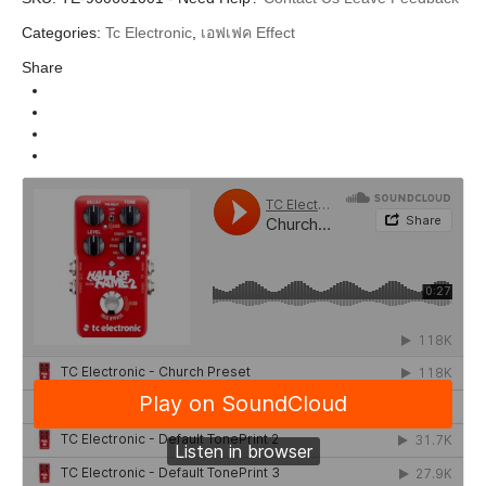
Additional information
Categories:
Tc Electronic
,
เอฟเฟค Effect
Tc Eletronic
Brands
Share
Guitar&Bass Pedal (เอฟเฟคก้อน)
Categories
Modulation & Dynamic
Types
Effect (เอฟเฟค)
Instrument