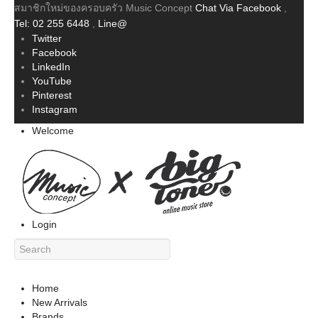
สมาชิกใหม่ของครอบครัว Music Concept
Chat Via Facebook
,
Tel: 02 255 6448
,
Line@
Twitter
Facebook
LinkedIn
YouTube
Pinterest
Instagram
Welcome
Login
Home
New Arrivals
Brands