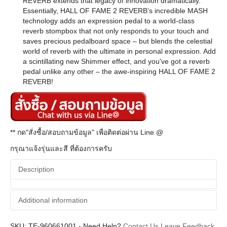
REVERB extends that legacy of innovation dramatically.
Essentially, HALL OF FAME 2 REVERB’s incredible MASH
technology adds an expression pedal to a world-class
reverb stompbox that not only responds to your touch and
saves precious pedalboard space – but blends the celestial
world of reverb with the ultimate in personal expression. Add
a scintillating new Shimmer effect, and you've got a reverb
pedal unlike any other – the awe-inspiring HALL OF FAME 2
REVERB!
** กด"สั่งซื้อ/สอบถามข้อมูล" เพื่อติดต่อผ่าน Line @
กรุณาแจ้งรุ่นและสี ที่ต้องการครับ
Description
Additional information
SKU:
TE-960661001
-
Need Help?
Contact Us
Leave Feedback