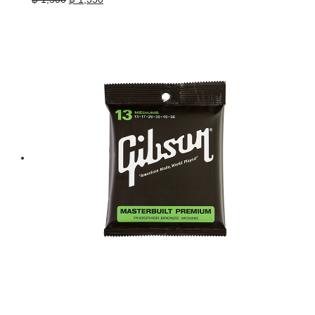
price
price
was:
is:
฿ 1,500.
฿ 1,350.