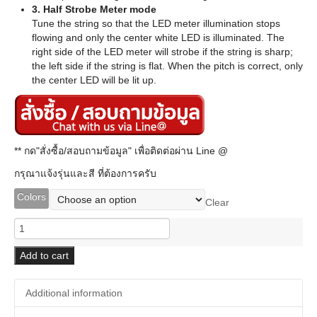
3. Half Strobe Meter mode
Tune the string so that the LED meter illumination stops
flowing and only the center white LED is illuminated. The
right side of the LED meter will strobe if the string is sharp;
the left side if the string is flat. When the pitch is correct, only
the center LED will be lit up.
** กด"สั่งซื้อ/สอบถามข้อมูล" เพื่อติดต่อผ่าน Line @
กรุณาแจ้งรุ่นและสี ที่ต้องการครับ
Colors
Clear
Korg
Polyphonic
Tuner
Add to cart
Pitchblack
PB-
Additional information
04
quantity