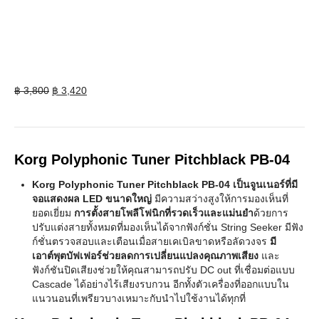
Original
Current
฿
3,800
฿
3,420
price
price
was:
is:
฿ 3,800.
฿ 3,420.
Korg Polyphonic Tuner Pitchblack PB-04
Korg Polyphonic Tuner Pitchblack PB-04 เป็นจูนเนอร์ที่มี
จอแสดงผล LED ขนาดใหญ่
มีความสว่างสูงให้การมองเห็นที่
ยอดเยี่ยม
การตั้งสายโพลีโฟนิกที่รวดเร็วและแม่นยำ
ด้วยการ
ปรับแต่งสายทั้งหมดที่มองเห็นได้จากฟังก์ชั่น String Seeker มีฟัง
ก์ชั่นตรวจสอบและเตือนเมื่อสายเคเบิลขาดหรือลัดวงจร
มี
เอาต์พุตบัฟเฟอร์ช่วยลดการเปลี่ยนแปลงคุณภาพเสียง
และ
ฟังก์ชันปิดเสียงช่วยให้คุณสามารถปรับ DC out ที่เชื่อมต่อแบบ
Cascade ได้อย่างไร้เสียงรบกวน อีกทั้งตัวเครื่องที่ออกแบบใน
แนวนอนที่เพรียวบางเหมาะกับนำไปใช้งานได้ทุกที่