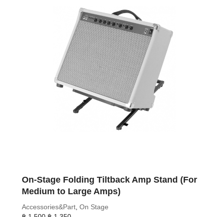
On-Stage Folding Tiltback Amp Stand (For
Medium to Large Amps)
Accessories&Part
,
On Stage
Original
Current
฿
1,500
฿
1,350