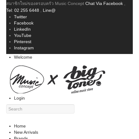
สมาชิกใหม่ของครอบครัว Music Concept
Chat Via Facebook
,
Tel: 02 255 6448
,
Line@
Twitter
Facebook
LinkedIn
YouTube
Pinterest
Instagram
Welcome
Login
Home
New Arrivals
Brands