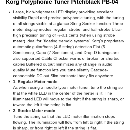
Korg Polyphonic Tuner Pitchblack PB-04
Large, high-brightness LED display providing excellent
visibility Rapid and precise polyphonic tuning, with the tuning
of all strings visible at a glance String Seeker function Three
meter display modes: regular, strobe, and half-strobe Ultra-
high precision tuning of +/-0.1 cents (when using strobe
meter) Ideal for “floating tremolo systems” Korg's proprietary
automatic guitar/bass (4-6 string) detection Flat (5
Semitones), Capo (7 Semitones), and Drop-D tunings are
also supported Cable Checker warns of broken or shorted
cables Buffered output minimizes any change in audio
quality Mute function lets you tune silently Cascade-
connectable DC out Slim horizontal body fits anywhere
1. Regular Meter mode
As when using a needle-type meter tuner, tune the string so
that the white LED in the center of the meter is lit. The
illuminated LED will move to the right if the string is sharp, or
toward the left if the string is flat.
2. Strobe Meter mode
Tune the string so that the LED meter illumination stops
flowing. The illumination will flow from left to right if the string
is sharp, or from right to left if the string is flat.