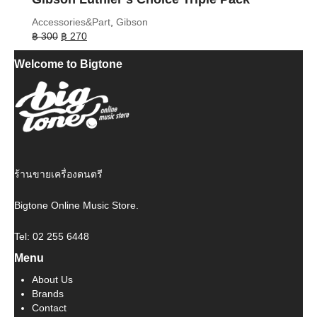
Accessories&Part
,
Gibson
Original
Current
฿
300
฿
270
price
price
Welcome to Bigtone
was:
is:
฿ 300.
฿ 270.
ร้านขายเครื่องดนตรี
Bigtone Online Music Store.
Tel: 02 255 6448
Menu
About Us
Brands
Contact