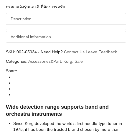
กรุณาแจ้งรุ่นและสี ที่ต้องการครับ
Description
Additional information
SKU:
Additional information
002-05034
-
Need Help?
Contact Us
Leave Feedback
Categories:
Accessories&Part
,
Korg
,
Sale
Korg
Brands
Share
Tuner&Metronomes เครื่องตั้งสาย เมโทรนอม
Categories
Wide detection range supports band and
orchestra instruments
Since Korg developed the world’s first needle-type tuner in
1975, it has been the trusted brand chosen by more than