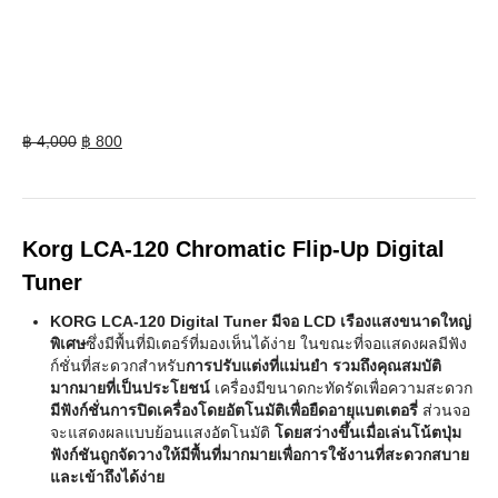
Original
Current
฿
4,000
฿
800
price
price
was:
is:
฿ 4,000.
฿ 800.
Korg LCA-120 Chromatic Flip-Up Digital
Tuner
KORG LCA-120 Digital Tuner มีจอ LCD เรืองแสงขนาดใหญ่
พิเศษ
ซึ่งมีพื้นที่มิเตอร์ที่มองเห็นได้ง่าย ในขณะที่จอแสดงผลมีฟัง
ก์ชั่นที่สะดวกสำหรับ
การปรับแต่งที่แม่นยำ รวมถึงคุณสมบัติ
มากมายที่เป็นประโยชน์
เครื่องมีขนาดกะทัดรัดเพื่อความสะดวก
มีฟังก์ชั่นการปิดเครื่องโดยอัตโนมัติเพื่อยืดอายุแบตเตอรี่
ส่วนจอ
จะแสดงผลแบบย้อนแสงอัตโนมัติ
โดยสว่างขึ้นเมื่อเล่นโน้ตปุ่ม
ฟังก์ชันถูกจัดวางให้มีพื้นที่มากมายเพื่อการใช้งานที่สะดวกสบาย
และเข้าถึงได้ง่าย