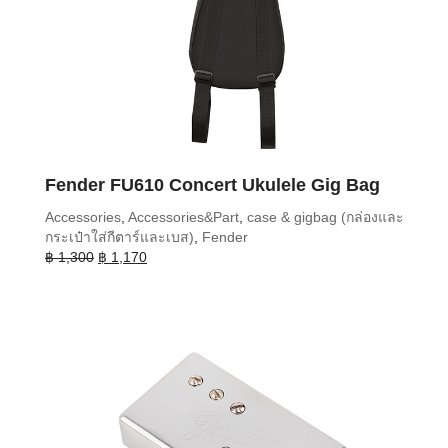
Fender FU610 Concert Ukulele Gig Bag
Accessories
,
Accessories&Part
,
case & gigbag (กล่องและ
กระเป๋าใส่กีตาร์และเบส)
,
Fender
Original
Current
฿
1,300
฿
1,170
price
price
was:
is:
฿ 1,300.
฿ 1,170.