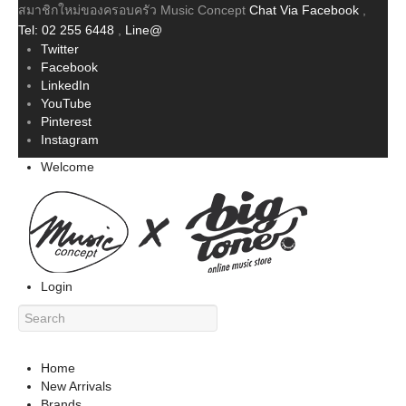
สมาชิกใหม่ของครอบครัว Music Concept
Chat Via Facebook
,
Tel: 02 255 6448
,
Line@
Twitter
Facebook
LinkedIn
YouTube
Pinterest
Instagram
Welcome
Login
Home
New Arrivals
Brands