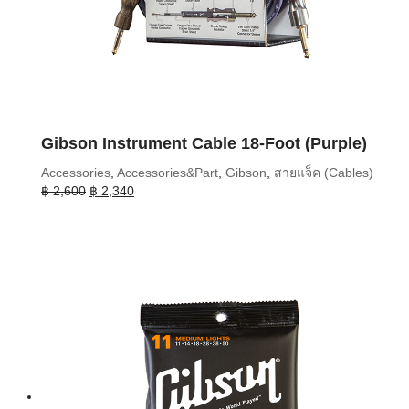
Gibson Instrument Cable 18-Foot (Purple)
Accessories
,
Accessories&Part
,
Gibson
,
สายแจ็ค (Cables)
Original
Current
฿
2,600
฿
2,340
price
price
was:
is:
฿ 2,600.
฿ 2,340.