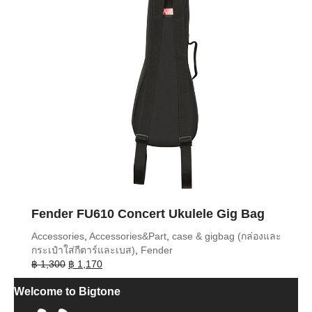
Fender FU610 Concert Ukulele Gig Bag
Accessories
,
Accessories&Part
,
case & gigbag (กล่องและ
กระเป๋าใส่กีตาร์และเบส)
,
Fender
Original
Current
฿
1,300
฿
1,170
price
price
Welcome to Bigtone
was:
is:
฿ 1,300.
฿ 1,170.