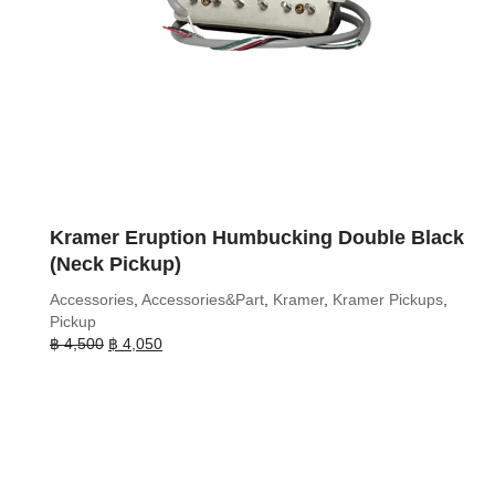
Kramer Eruption Humbucking Double Black
(Neck Pickup)
Accessories
,
Accessories&Part
,
Kramer
,
Kramer Pickups
,
Pickup
Original
Current
฿
4,500
฿
4,050
price
price
was:
is:
฿ 4,500.
฿ 4,050.