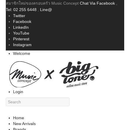
สมาชิกใหม่ของครอบครัว Music Concept
Chat Via Facebook
,
Tel: 02 255 6448
,
Line@
Twitter
Facebook
LinkedIn
YouTube
Pinterest
Instagram
Welcome
Login
Home
New Arrivals
Brands