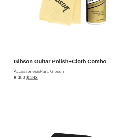
Gibson Guitar Polish+Cloth Combo
Accessories&Part
,
Gibson
Original
Current
฿
380
฿
342
price
price
was:
is:
฿ 380.
฿ 342.