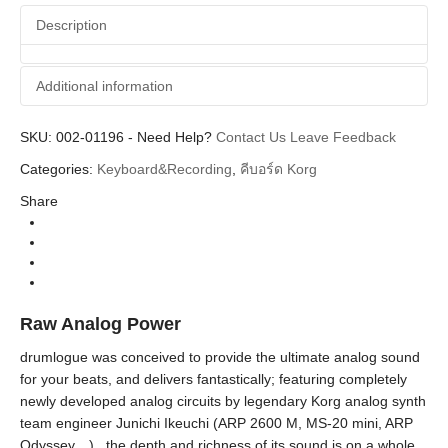
Description
Additional information
SKU:
Additional information
002-01196
-
Need Help?
Contact Us
Leave Feedback
Categories:
Keyboard&Recording
,
คีบอร์ด Korg
Korg
Brands
Share
Synthesizer&Keyboard (คีย์บอร์ด)
Instrument
Synthesizer (ซินธิไซเซอร์)
Categories
Raw Analog Power
drumlogue was conceived to provide the ultimate analog sound
for your beats, and delivers fantastically; featuring completely
newly developed analog circuits by legendary Korg analog synth
team engineer Junichi Ikeuchi (ARP 2600 M, MS-20 mini, ARP
Odyssey…) , the depth and richness of its sound is on a whole