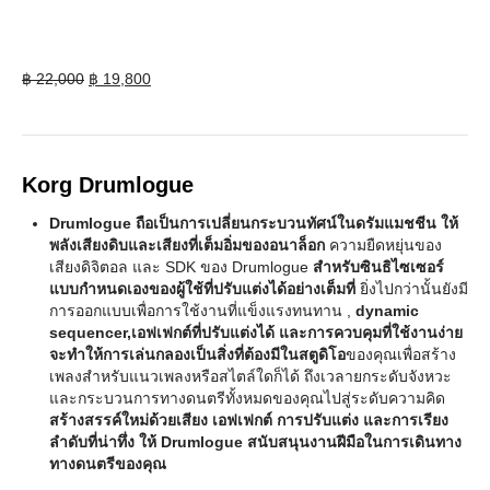
Original
Current
฿
22,000
฿
19,800
price
price
was:
is:
฿ 22,000.
฿ 19,800.
Korg Drumlogue
Drumlogue ถือเป็นการเปลี่ยนกระบวนทัศน์ในดรัมแมชชีน ให้
พลังเสียงดิบและเสียงที่เต็มอิ่มของอนาล็อก
ความยืดหยุ่นของ
เสียงดิจิตอล และ SDK ของ Drumlogue
สำหรับซินธิไซเซอร์
แบบกำหนดเองของผู้ใช้ที่ปรับแต่งได้อย่างเต็มที่
ยิ่งไปกว่านั้นยังมี
การออกแบบเพื่อการใช้งานที่แข็งแรงทนทาน ,
dynamic
sequencer,เอฟเฟกต์ที่ปรับแต่งได้ และการควบคุมที่ใช้งานง่าย
จะทำให้การเล่นกลองเป็นสิ่งที่ต้องมีในสตูดิโอ
ของคุณเพื่อสร้าง
เพลงสำหรับแนวเพลงหรือสไตล์ใดก็ได้ ถึงเวลายกระดับจังหวะ
และกระบวนการทางดนตรีทั้งหมดของคุณไปสู่ระดับความคิด
สร้างสรรค์ใหม่ด้วยเสียง เอฟเฟกต์ การปรับแต่ง และการเรียง
ลำดับที่น่าทึ่ง ให้ Drumlogue สนับสนุนงานฝีมือในการเดินทาง
ทางดนตรีของคุณ