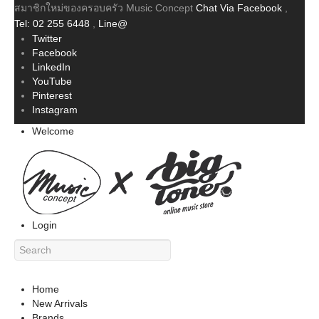
สมาชิกใหม่ของครอบครัว Music Concept
Chat Via Facebook
,
Tel: 02 255 6448
,
Line@
Twitter
Facebook
LinkedIn
YouTube
Pinterest
Instagram
Welcome
Login
Home
New Arrivals
Brands