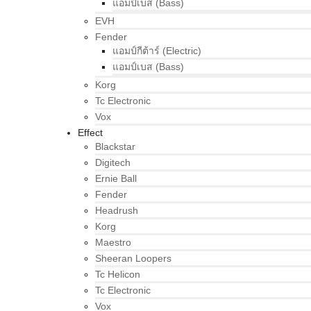
แอมป์เบส (Bass)
EVH
Fender
แอมป์กีต้าร์ (Electric)
แอมป์เบส (Bass)
Korg
Tc Electronic
Vox
Effect
Blackstar
Digitech
Ernie Ball
Fender
Headrush
Korg
Maestro
Sheeran Loopers
Tc Helicon
Tc Electronic
Vox