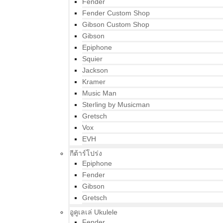
Fender
Fender Custom Shop
Gibson Custom Shop
Gibson
Epiphone
Squier
Jackson
Kramer
Music Man
Sterling by Musicman
Gretsch
Vox
EVH
กีต้าร์โปร่ง
Epiphone
Fender
Gibson
Gretsch
อูคูเลเล่ Ukulele
Fender