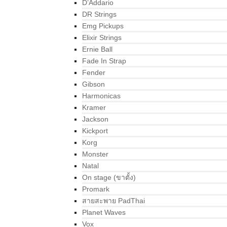
D’Addario
DR Strings
Emg Pickups
Elixir Strings
Ernie Ball
Fade In Strap
Fender
Gibson
Harmonicas
Kramer
Jackson
Kickport
Korg
Monster
Natal
On stage (ขาตั้ง)
Promark
สายสะพาย PadThai
Planet Waves
Vox