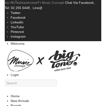
สมาชิกใหม่ของครอบครัว Music Concept
Chat Via Facebook
,
Tel: 02 255 6448
,
Line@
Twitter
Facebook
LinkedIn
YouTube
Pinterest
Instagram
Welcome
Login
Home
New Arrivals
Brands