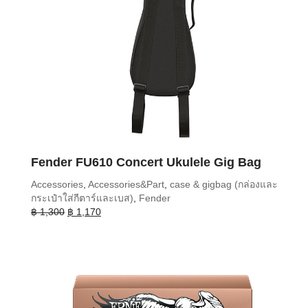
Fender FU610 Concert Ukulele Gig Bag
Accessories
,
Accessories&Part
,
case & gigbag (กล่องและ
กระเป๋าใส่กีตาร์และเบส)
,
Fender
Original
Current
฿
1,300
฿
1,170
price
price
was:
is:
฿ 1,300.
฿ 1,170.