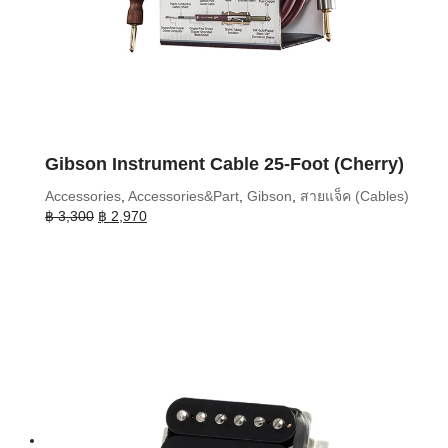
Gibson Instrument Cable 25-Foot (Cherry)
Accessories
,
Accessories&Part
,
Gibson
,
สายแจ็ค (Cables)
Original
Current
฿
3,300
฿
2,970
price
price
was:
is:
฿ 3,300.
฿ 2,970.