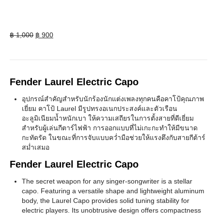
Original
Current
฿
1,000
฿
900
price
price
was:
is:
฿ 1,000.
฿ 900.
Fender Laurel Electric Capo
อุปกรณ์สำคัญสำหรับนักร้องนักแต่งเพลงทุกคนคือคาโป้คุณภาพ
เยี่ยม คาโป้ Laurel มีรูปทรงอเนกประสงค์และตัวเรือน
อะลูมิเนียมน้ำหนักเบา ให้ความเสถียรในการตั้งสายที่ดีเยี่ยม
สำหรับผู้เล่นกีตาร์ไฟฟ้า การออกแบบที่ไม่เกะกะทำให้มีขนาด
กะทัดรัด ในขณะที่การจับแบบคว่ำมือช่วยให้แรงตึงกับสายกีต้าร์
สม่ำเสมอ
Fender Laurel Electric Capo
The secret weapon for any singer-songwriter is a stellar
capo. Featuring a versatile shape and lightweight aluminum
body, the Laurel Capo provides solid tuning stability for
electric players. Its unobtrusive design offers compactness