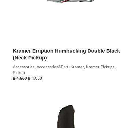
Kramer Eruption Humbucking Double Black
(Neck Pickup)
Accessories
,
Accessories&Part
,
Kramer
,
Kramer Pickups
,
Pickup
Original
Current
฿
4,500
฿
4,050
price
price
was:
is:
฿ 4,500.
฿ 4,050.