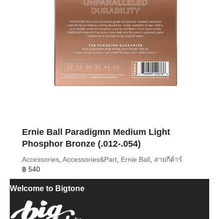
Ernie Ball Paradigmn Medium Light
Phosphor Bronze (.012-.054)
Accessories
,
Accessories&Part
,
Ernie Ball
,
สายกีต้าร์
฿
540
Welcome to Bigtone