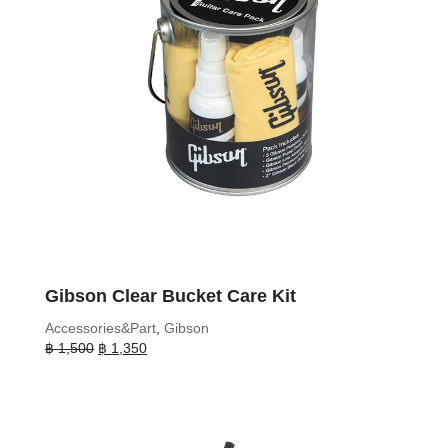
Gibson Clear Bucket Care Kit
Accessories&Part
,
Gibson
Original
Current
฿
1,500
฿
1,350
price
price
was:
is:
฿ 1,500.
฿ 1,350.