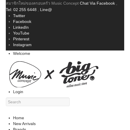
สมาชิกใหม่ของครอบครัว Music Concept
Chat Via Facebook
,
Tel: 02 255 6448
,
Line@
Twitter
Facebook
LinkedIn
YouTube
Pinterest
Instagram
Welcome
Login
Home
New Arrivals
Brands