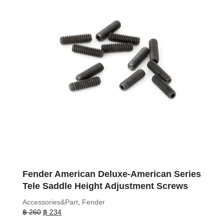
Fender American Deluxe-American Series
Tele Saddle Height Adjustment Screws
Accessories&Part
,
Fender
Original
Current
฿
260
฿
234
price
price