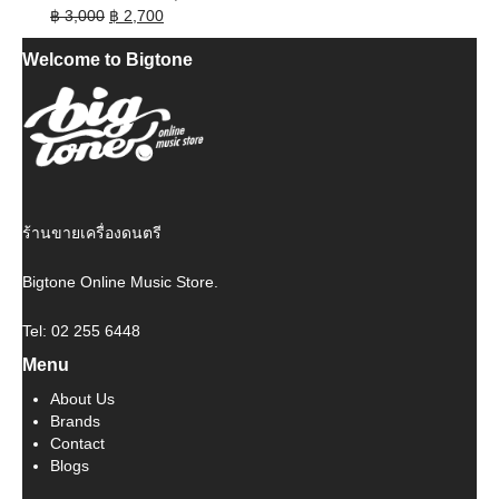
Original
Current
฿
3,000
฿
2,700
price
price
Welcome to Bigtone
was:
is:
฿ 3,000.
฿ 2,700.
ร้านขายเครื่องดนตรี
Bigtone Online Music Store.
Tel: 02 255 6448
Menu
About Us
Brands
Contact
Blogs