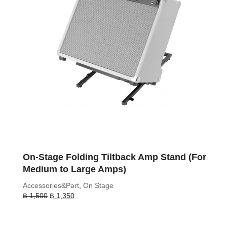
On-Stage Folding Tiltback Amp Stand (For
Medium to Large Amps)
Accessories&Part
,
On Stage
Original
Current
฿
1,500
฿
1,350
price
price
was:
is:
฿ 1,500.
฿ 1,350.