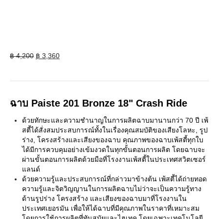
Original
Current
฿
4,200
฿
3,360
price
price
was:
is:
฿ 4,200.
฿ 3,360.
ฉาบ Paiste 201 Bronze 18" Crash Ride
ด้วยทักษะและความชำนาญในการผลิตฉาบมานานกว่า 70 ปี เพ้
สตี้ได้สั่งสมประสบการณ์ทั้งในเรื่องคุณสมบัติของเสียงโลหะ, รูป
ร่าง, โครงสร้างและเสียงของฉาบ คุณภาพของฉาบเพ้สตี้ทุกใบ
ได้มีการควบคุมอย่างเข้มงวดในทุกขั้นตอนการผลิต โดยฉาบจะ
ผ่านขั้นตอนการผลิตด้วยมือที่โรงงานเพ้สตี้ในประเทศสวิตเซอร์
แลนด์
ด้วยความรู้และประสบการณ์ที่กล่าวมาข้างต้น เพ้สตี้ได้ถ่ายทอด
ความรู้และจิตวิญญานในการผลิตฉาบไม่ว่าจะเป็นความรู้ทาง
ด้านรูปร่าง โครงสร้าง และเสียงของฉาบมาที่โรงงานใน
ประเทศเยอรมัน เพื่อให้ได้ฉาบที่มีคุณภาพในราคาที่เหมาะสม
โดยการใช้การผลิตที่ทันสมัยและไฮเทค โดยเฉพาะเทคโนโลยี