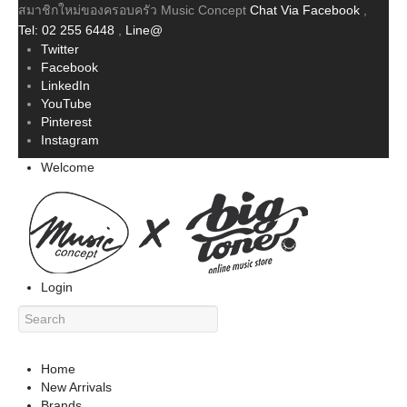
สมาชิกใหม่ของครอบครัว Music Concept
Chat Via Facebook
,
Tel: 02 255 6448
,
Line@
Twitter
Facebook
LinkedIn
YouTube
Pinterest
Instagram
Welcome
Login
Home
New Arrivals
Brands