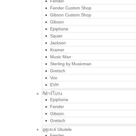
Fender
Fender Custom Shop
Gibson Custom Shop
Gibson
Epiphone
Squier
Jackson
Kramer
Music Man
Sterling by Musicman
Gretsch
Vox
EVH
กีต้าร์โปร่ง
Epiphone
Fender
Gibson
Gretsch
อูคูเลเล่ Ukulele
Fender