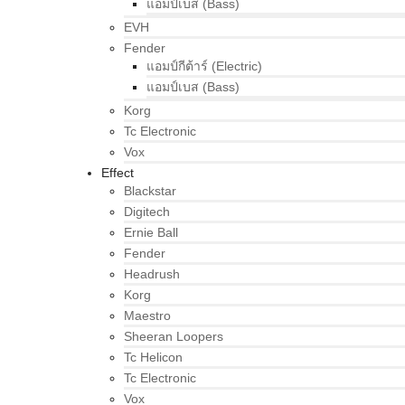
แอมป์เบส (Bass)
EVH
Fender
แอมป์กีต้าร์ (Electric)
แอมป์เบส (Bass)
Korg
Tc Electronic
Vox
Effect
Blackstar
Digitech
Ernie Ball
Fender
Headrush
Korg
Maestro
Sheeran Loopers
Tc Helicon
Tc Electronic
Vox