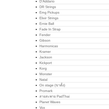
D’Addario
DR Strings
Emg Pickups
Elixir Strings
Ernie Ball
Fade In Strap
Fender
Gibson
Harmonicas
Kramer
Jackson
Kickport
Korg
Monster
Natal
On stage (ขาตั้ง)
Promark
สายสะพาย PadThai
Planet Waves
Vox