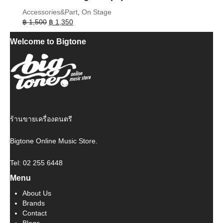
Accessories&Part
,
On Stage
Original
Current
฿
1,500
฿
1,350
price
price
Welcome to Bigtone
was:
is:
฿ 1,500.
฿ 1,350.
ร้านขายเครื่องดนตรี
Bigtone Online Music Store.
Tel: 02 255 6448
Menu
About Us
Brands
Contact