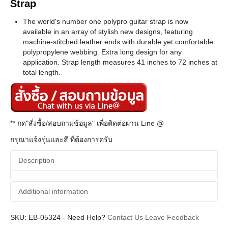
Strap
The world's number one polypro guitar strap is now
available in an array of stylish new designs, featuring
machine-stitched leather ends with durable yet comfortable
polypropylene webbing. Extra long design for any
application. Strap length measures 41 inches to 72 inches at
total length.
** กด"สั่งซื้อ/สอบถามข้อมูล" เพื่อติดต่อผ่าน Line @
กรุณาแจ้งรุ่นและสี ที่ต้องการครับ
Description
Additional information
SKU:
Additional information
EB-05324
-
Need Help?
Contact Us
Leave Feedback