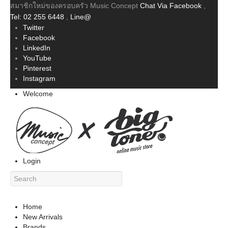
สมาชิกใหม่ของครอบครัว Music Concept
Chat Via Facebook
,
Tel: 02 255 6448
,
Line@
Twitter
Facebook
LinkedIn
YouTube
Pinterest
Instagram
Welcome
Login
Home
New Arrivals
Brands