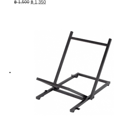
Original
Current
฿
1,500
฿
1,350
price
price
was:
is:
฿ 1,500.
฿ 1,350.