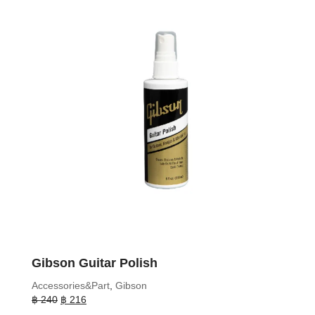
Gibson Guitar Polish
Accessories&Part
,
Gibson
Original
Current
฿
240
฿
216
price
price