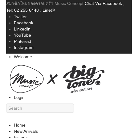
สมาชิกใหม่ของครอบครัว Music Concept
Chat Via Facebook
,
Tel: 02 255 6448
,
Line@
Twitter
Facebook
LinkedIn
YouTube
Pinterest
Instagram
Welcome
Login
Home
New Arrivals
Brands