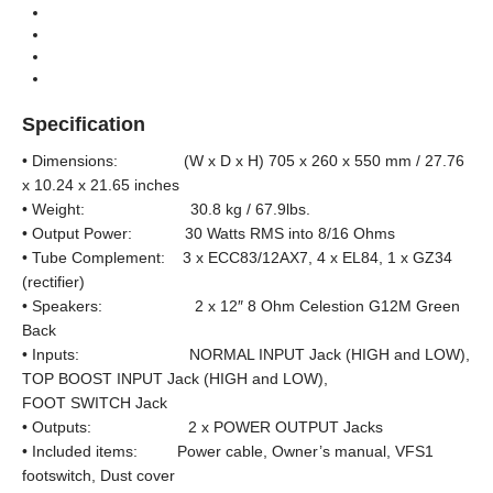
Guitar Amplifier (แอมป์กีตาร์)
Categories
Tube Amplifier (แอมป์หลอด)
Types
Handwired
Series
Specification
• Dimensions: (W x D x H) 705 x 260 x 550 mm / 27.76
x 10.24 x 21.65 inches
• Weight: 30.8 kg / 67.9lbs.
• Output Power: 30 Watts RMS into 8/16 Ohms
• Tube Complement: 3 x ECC83/12AX7, 4 x EL84, 1 x GZ34
(rectifier)
• Speakers: 2 x 12″ 8 Ohm Celestion G12M Green
Back
• Inputs: NORMAL INPUT Jack (HIGH and LOW),
TOP BOOST INPUT Jack (HIGH and LOW),
FOOT SWITCH Jack
• Outputs: 2 x POWER OUTPUT Jacks
• Included items: Power cable, Owner’s manual, VFS1
footswitch, Dust cover