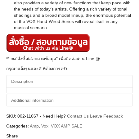
also provides a variety of new functions that keep pace with
the needs of today’s artists. Offering a rich variety of tonal
shadings and a broad model lineup, the enormous potential
of the VOX Hand-Wired Series will reveal itself in any
musical scenario.
** กด"สั่งซื้อ/สอบถามข้อมูล" เพื่อติดต่อผ่าน Line @
กรุณาแจ้งรุ่นและสี ที่ต้องการครับ
Description
Additional information
SKU:
Additional information
002-11067
-
Need Help?
Contact Us
Leave Feedback
Categories:
Amp
,
Vox
,
VOX AMP SALE
Vox
Brands
Share