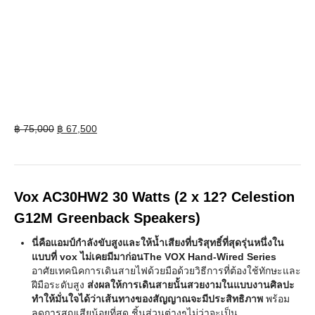
Original
Current
฿
75,000
฿
67,500
price
price
was:
is:
฿ 75,000.
฿ 67,500.
Vox AC30HW2 30 Watts (2 x 12? Celestion
G12M Greenback Speakers)
นี่คือแอมป์กำลังขับสูงและให้น้ำเสียงที่บริสุทธิ์ที่สุดรุ่นหนึ่งใน
แบบที่ vox ไม่เคยมีมาก่อนThe VOX Hand-Wired Series
อาศัยเทคนิคการเดินสายไฟด้วยมือด้วยวิธีการที่ต้องใช้ทักษะและ
ฝีมือระดับสูง
ส่งผลให้การเดินสายนั้นสวยงามในแบบงานศิลปะ
ทำให้มั่นใจได้ว่าเส้นทางของสัญญาณจะมีประสิทธิภาพ
พร้อม
ลดการสูญเสียน้อยที่สุด ชิ้นส่วนต่างๆไม่ว่าจะเป็น