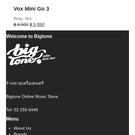
Vox Mini Go 3
Amp
,
Vox
Original
Current
฿
6,500
฿
5,850
price
price
Welcome to Bigtone
was:
is:
฿ 6,500.
฿ 5,850.
ร้านขายเครื่องดนตรี
Bigtone Online Music Store.
Tel: 02 255 6448
Menu
About Us
Brands