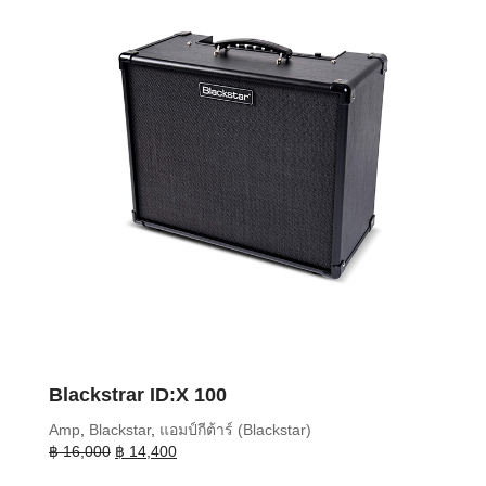
Blackstrar ID:X 100
Amp
,
Blackstar
,
แอมป์กีต้าร์ (Blackstar)
Original
Current
฿
16,000
฿
14,400
price
price