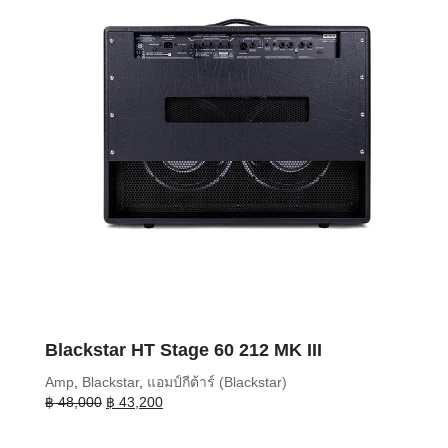
Blackstar HT Stage 60 212 MK III
Amp
,
Blackstar
,
แอมป์กีต้าร์ (Blackstar)
Original
Current
฿
48,000
฿
43,200
price
price
was:
is: