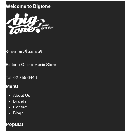
price
price
Welcome to Bigtone
was:
is:
฿ 74,000.
฿ 66,600.
ร้านขายเครื่องดนตรี
Bigtone Online Music Store.
Tel: 02 255 6448
Menu
About Us
Brands
Contact
Blogs
Popular