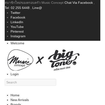
สมาชิกใหม่ของครอบครัว Music Concept
Chat Via Facebook
,
Tel: 02 255 6448
,
Line@
Twitter
Facebook
LinkedIn
YouTube
Pinterest
Instagram
Welcome
Login
Home
New Arrivals
Brands