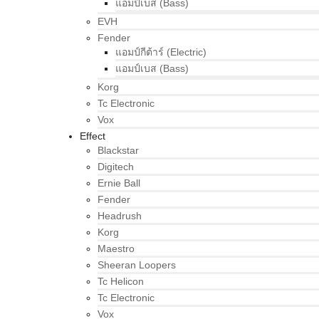
แอมป์เบส (Bass)
EVH
Fender
แอมป์กีต้าร์ (Electric)
แอมป์เบส (Bass)
Korg
Tc Electronic
Vox
Effect
Blackstar
Digitech
Ernie Ball
Fender
Headrush
Korg
Maestro
Sheeran Loopers
Tc Helicon
Tc Electronic
Vox