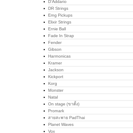
D’Addario
DR Strings
Emg Pickups
Elixir Strings
Ernie Ball
Fade In Strap
Fender
Gibson
Harmonicas
Kramer
Jackson
Kickport
Korg
Monster
Natal
On stage (ขาตั้ง)
Promark
สายสะพาย PadThai
Planet Waves
Vox