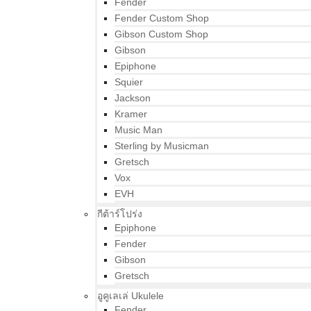
Fender
Fender Custom Shop
Gibson Custom Shop
Gibson
Epiphone
Squier
Jackson
Kramer
Music Man
Sterling by Musicman
Gretsch
Vox
EVH
กีต้าร์โปร่ง
Epiphone
Fender
Gibson
Gretsch
อูคูเลเล่ Ukulele
Fender