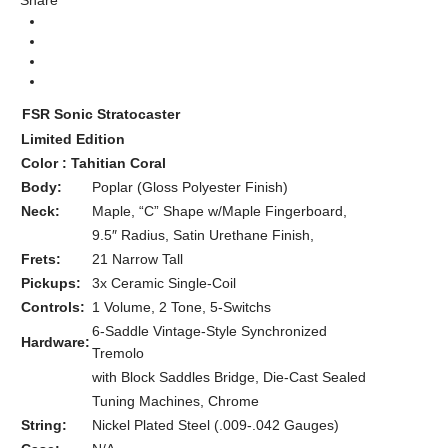
Share
Stratocaster
Body Types
Sonic Series, Limited Edition
Series
Tahitian Coral Maple Neck
Colors
FSR Sonic Stratocaster
Limited Edition
Color : Tahitian Coral
Body:
Poplar (Gloss Polyester Finish)
Neck:
Maple, “C” Shape w/Maple Fingerboard,
9.5″ Radius, Satin Urethane Finish,
Frets:
21 Narrow Tall
Pickups:
3x Ceramic Single-Coil
Controls:
1 Volume, 2 Tone, 5-Switchs
6-Saddle Vintage-Style Synchronized
Hardware:
Tremolo
with Block Saddles Bridge, Die-Cast Sealed
Tuning Machines, Chrome
String:
Nickel Plated Steel (.009-.042 Gauges)