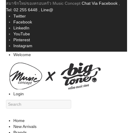
สมาชิกใหม่ของครอบครัว Music Concept
Chat Via Facebook
,
Tel: 02 255 6448
,
Line@
Twitter
Facebook
LinkedIn
YouTube
Pinterest
Instagram
Welcome
Login
Home
New Arrivals
Brands