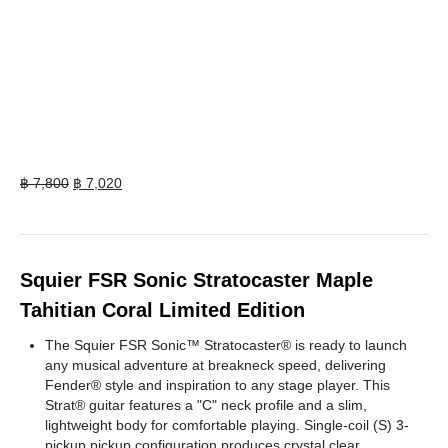
Original
Current
฿
7,800
฿
7,020
price
price
was:
is:
฿ 7,800.
฿ 7,020.
Squier FSR Sonic Stratocaster Maple
Tahitian Coral Limited Edition
The Squier FSR Sonic™ Stratocaster® is ready to launch
any musical adventure at breakneck speed, delivering
Fender® style and inspiration to any stage player. This
Strat® guitar features a "C" neck profile and a slim,
lightweight body for comfortable playing. Single-coil (S) 3-
pickup pickup configuration produces crystal clear