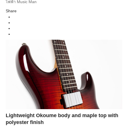
Guitar Electric
ไฟฟ้า Music Man
Instrument
Share
Grape Slushie Rosewood Neck
Colors
Lightweight Okoume body and maple top with
polyester finish