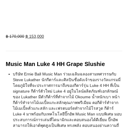
Original
Current
฿
170,000
฿
153,000
price
price
was:
is:
฿ 170,000.
฿ 153,000.
Music Man Luke 4 HH Grape Slushie
บริษัท Ernie Ball Music Man ร่วมเฉลิมฉลองสามทศวรรษกับ
Steve Lukather นักกีตาร์และศิลปินชื่อดังเจ้าของรางวัลแกรมมี่
โดยภูมิใจที่จะประกาศการมาถึงของกีตาร์รุ่น Luke 4 HH ที่เป็น
signature กีต้าร์ตัวใหม่ Luke 4 อยู่ในไลน์ผลิตภัณฑ์เอกลักษณ์
ของ Lukather มีตัวกีต้าร์ที่ทำจากไม้ Okoume น้ำหนักเบา หน้า
กีต้าร์ทำจากไม้เมเปิ้ลแกะสลักคุณภาพพรีเมียม คอกีต้าร์ทำจาก
ไม้เมเปิ้ลคั่วแกะสลัก และเฟรตบอร์ดทำจากไม้โรสวูด กีต้าร์
Luke 4 มาพร้อมกับเทคโนโลยีปิ๊กอัพ Music Man แบบพิเศษ มอบ
ประสบการณ์การเล่นที่ไดนามิกและตอบสนองได้ดีเยี่ยม ปิ๊กอัพ
สามารถให้เอาต์พุตสูงเป็นพิเศษ ทรงพลัง ตอบสนองย่านความถี่