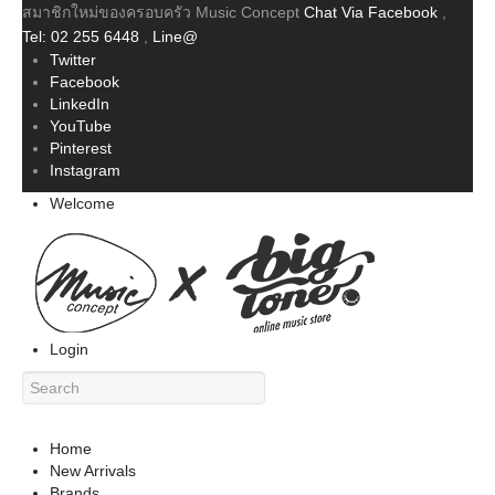
สมาชิกใหม่ของครอบครัว Music Concept
Chat Via Facebook
,
Tel: 02 255 6448
,
Line@
Twitter
Facebook
LinkedIn
YouTube
Pinterest
Instagram
Welcome
Login
Home
New Arrivals
Brands