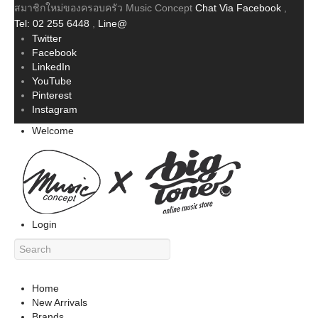
สมาชิกใหม่ของครอบครัว Music Concept
Chat Via Facebook
,
Tel: 02 255 6448
,
Line@
Twitter
Facebook
LinkedIn
YouTube
Pinterest
Instagram
Welcome
Login
Home
New Arrivals
Brands