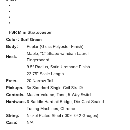
Stratocaster
Body Types
Limited Edition, Mini
Series
Surf Green Indian Laurel Neck
Colors
FSR Mini Stratocaster
Color : Surf Green
Body:
Poplar (Gloss Polyester Finish)
Maple, “C” Shape w/Indian Laurel
Neck:
Fingerboard,
9.5″ Radius, Satin Urethane Finish
22.75” Scale Length
Frets:
20 Narrow Tall
Pickups:
3x Standard Single-Coil Strat®
Controls:
Master Volume, Tone, 5-Way Switch
Hardware:
6-Saddle Hardtail Bridge, Die-Cast Sealed
Tuning Machines, Chrome
String:
Nickel Plated Steel (.009-.042 Gauges)
Case:
N/A