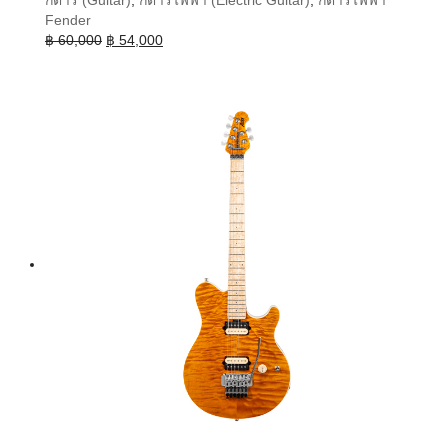
Fender
Original
Current
฿
60,000
฿
54,000
price
price
was:
is:
฿ 60,000.
฿ 54,000.