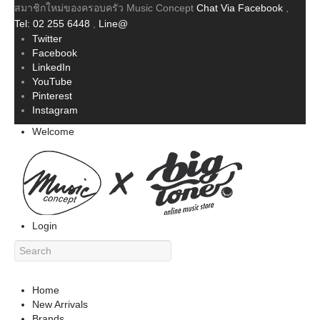
สมาชิกใหม่ของครอบครัว Music Concept
Chat Via Facebook
,
Tel: 02 255 6448
,
Line@
Twitter
Facebook
LinkedIn
YouTube
Pinterest
Instagram
Welcome
Login
Home
New Arrivals
Brands