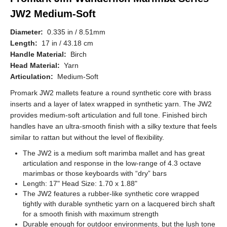
JW2 Medium-Soft
Diameter:
0.335 in / 8.51mm
Length:
17 in / 43.18 cm
Handle Material:
Birch
Head Material:
Yarn
Articulation:
Medium-Soft
Promark JW2 mallets feature a round synthetic core with brass
inserts and a layer of latex wrapped in synthetic yarn. The JW2
provides medium-soft articulation and full tone. Finished birch
handles have an ultra-smooth finish with a silky texture that feels
similar to rattan but without the level of flexibility.
The JW2 is a medium soft marimba mallet and has great
articulation and response in the low-range of 4.3 octave
marimbas or those keyboards with “dry” bars
Length: 17" Head Size: 1.70 x 1.88"
The JW2 features a rubber-like synthetic core wrapped
tightly with durable synthetic yarn on a lacquered birch shaft
for a smooth finish with maximum strength
Durable enough for outdoor environments, but the lush tone