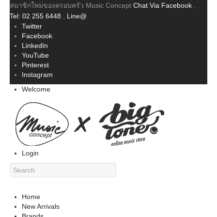
สมาชิกใหม่ของครอบครัว Music Concept
Chat Via Facebook
,
Tel: 02 255 6448
,
Line@
Twitter
Facebook
LinkedIn
YouTube
Pinterest
Instagram
Welcome
Login
Home
New Arrivals
Brands