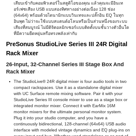
เสียบเข้ากับคอมพิวเตอร์ในสตูดิโอของคุณ แล้วคุณจะมีอินเท
อร์เฟซเสียง USB แบบสองทิศทางอย่างต่อเนื่อง 128 ช่อง
(64x64) พร้อมด้วยไดนามิกแบบวินเทจและปลั๊กอิน EQ ในทุก
อินพุต ไม่ว่าจะใช้แบบสแตนด์อโลนหรือเป็นส่วนหนึ่งของระบบ
เสียงที่สมบูรณ์ ไม่มีดิจิตอลมิกเซอร์แบบติดตั้งบนชั้นวางตัวอื่นใด
ที่มีความยืดหยุ่นหรือทรงพลังเท่ากับ
PreSonus StudioLive Series III 24R Digital
Rack Mixer
26-Input, 32-Channel Series III Stage Box And
Rack Mixer
The StudioLive® 24R digital mixer is four audio tools in two
compact rackspaces. Use it as a standalone digital mixer
with UC Surface remote mixing software. Pair it with your
StudioLive Series III console mixer to use as a stage box or
integrated monitor mixer. Connect it with EarMix 16M
monitor mixers for the ultimate personal monitor system.
Plug it into your studio computer, and you have a
continuously bidirectional, 128-channel (64x64) USB audio
interface with modeled vintage dynamics and EQ plug-ins on
every input and bus. Whether used standalone or as part of