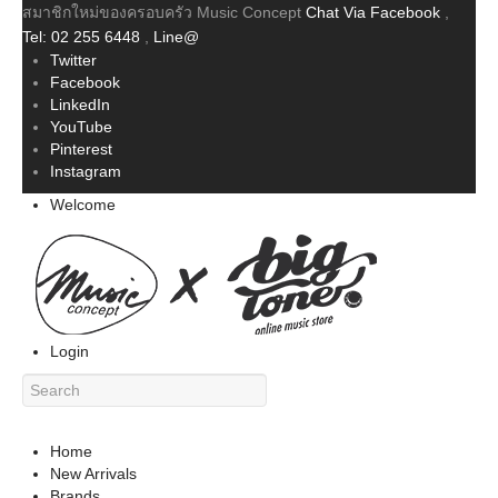
สมาชิกใหม่ของครอบครัว Music Concept
Chat Via Facebook
,
Tel: 02 255 6448
,
Line@
Twitter
Facebook
LinkedIn
YouTube
Pinterest
Instagram
Welcome
Login
Home
New Arrivals
Brands