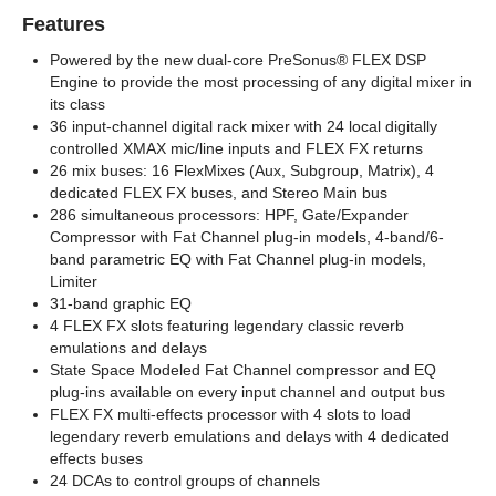
Features
Powered by the new dual-core PreSonus® FLEX DSP
Engine to provide the most processing of any digital mixer in
its class
36 input-channel digital rack mixer with 24 local digitally
controlled XMAX mic/line inputs and FLEX FX returns
26 mix buses: 16 FlexMixes (Aux, Subgroup, Matrix), 4
dedicated FLEX FX buses, and Stereo Main bus
286 simultaneous processors: HPF, Gate/Expander
Compressor with Fat Channel plug-in models, 4-band/6-
band parametric EQ with Fat Channel plug-in models,
Limiter
31-band graphic EQ
4 FLEX FX slots featuring legendary classic reverb
emulations and delays
State Space Modeled Fat Channel compressor and EQ
plug-ins available on every input channel and output bus
FLEX FX multi-effects processor with 4 slots to load
legendary reverb emulations and delays with 4 dedicated
effects buses
24 DCAs to control groups of channels