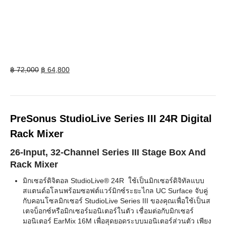
Original
Current
฿
72,000
฿
64,800
price
price
was:
is:
฿ 72,000.
฿ 64,800.
PreSonus StudioLive Series III 24R Digital
Rack Mixer
26-Input, 32-Channel Series III Stage Box And
Rack Mixer
มิกเซอร์ดิจิตอล StudioLive® 24R ใช้เป็นมิกเซอร์ดิจิทัลแบบ
สแตนด์อโลนพร้อมซอฟต์แวร์มิกซ์ระยะไกล UC Surface จับคู่
กับคอนโซลมิกเซอร์ StudioLive Series III ของคุณเพื่อใช้เป็นส
เตจบ็อกซ์หรือมิกเซอร์มอนิเตอร์ในตัว เชื่อมต่อกับมิกเซอร์
มอนิเตอร์ EarMix 16M เพื่อสุดยอดระบบมอนิเตอร์ส่วนตัว เพียง