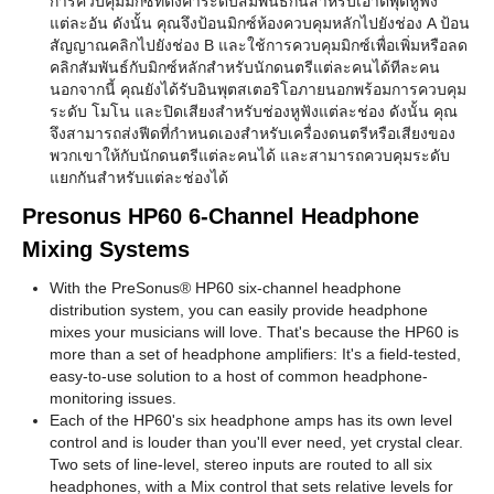
การควบคุมมิกซ์ที่ตั้งค่าระดับสัมพันธ์กันสำหรับเอาต์พุตหูฟัง
แต่ละอัน ดังนั้น คุณจึงป้อนมิกซ์ห้องควบคุมหลักไปยังช่อง A ป้อน
สัญญาณคลิกไปยังช่อง B และใช้การควบคุมมิกซ์เพื่อเพิ่มหรือลด
คลิกสัมพันธ์กับมิกซ์หลักสำหรับนักดนตรีแต่ละคนได้ทีละคน
นอกจากนี้ คุณยังได้รับอินพุตสเตอริโอภายนอกพร้อมการควบคุม
ระดับ โมโน และปิดเสียงสำหรับช่องหูฟังแต่ละช่อง ดังนั้น คุณ
จึงสามารถส่งฟีดที่กำหนดเองสำหรับเครื่องดนตรีหรือเสียงของ
พวกเขาให้กับนักดนตรีแต่ละคนได้ และสามารถควบคุมระดับ
แยกกันสำหรับแต่ละช่องได้
Presonus HP60 6-Channel Headphone
Mixing Systems
With the PreSonus® HP60 six-channel headphone
distribution system, you can easily provide headphone
mixes your musicians will love. That's because the HP60 is
more than a set of headphone amplifiers: It's a field-tested,
easy-to-use solution to a host of common headphone-
monitoring issues.
Each of the HP60's six headphone amps has its own level
control and is louder than you'll ever need, yet crystal clear.
Two sets of line-level, stereo inputs are routed to all six
headphones, with a Mix control that sets relative levels for