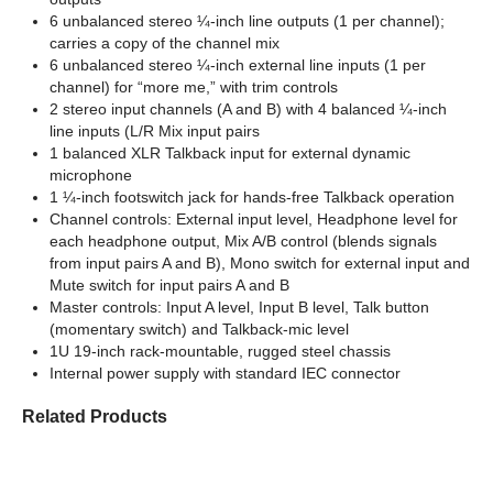
6 unbalanced stereo ¼-inch line outputs (1 per channel);
carries a copy of the channel mix
6 unbalanced stereo ¼-inch external line inputs (1 per
channel) for “more me,” with trim controls
2 stereo input channels (A and B) with 4 balanced ¼-inch
line inputs (L/R Mix input pairs
1 balanced XLR Talkback input for external dynamic
microphone
1 ¼-inch footswitch jack for hands-free Talkback operation
Channel controls: External input level, Headphone level for
each headphone output, Mix A/B control (blends signals
from input pairs A and B), Mono switch for external input and
Mute switch for input pairs A and B
Master controls: Input A level, Input B level, Talk button
(momentary switch) and Talkback-mic level
1U 19-inch rack-mountable, rugged steel chassis
Internal power supply with standard IEC connector
Related Products