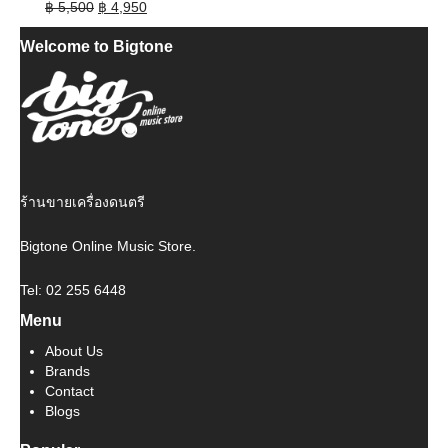
Original
Current
฿
5,500
฿
4,950
price
price
Welcome to Bigtone
was:
is:
฿ 5,500.
฿ 4,950.
ร้านขายเครื่องดนตรี
Bigtone Online Music Store.
Tel: 02 255 6448
Menu
About Us
Brands
Contact
Blogs