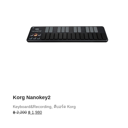
Korg Nanokey2
Keyboard&Recording
,
คีบอร์ด Korg
Original
Current
฿
2,200
฿
1,980
price
price
was:
is: