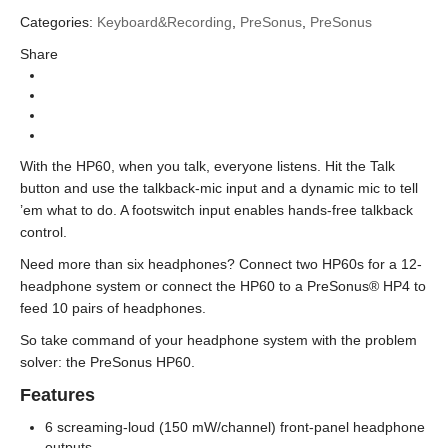
Categories:
Keyboard&Recording
,
PreSonus
,
PreSonus
PreSonus
Brands
Share
headphone, Headphone Amplifiers
Categories
With the HP60, when you talk, everyone listens. Hit the Talk
button and use the talkback-mic input and a dynamic mic to tell
’em what to do. A footswitch input enables hands-free talkback
control.
Need more than six headphones? Connect two HP60s for a 12-
headphone system or connect the HP60 to a PreSonus® HP4 to
feed 10 pairs of headphones.
So take command of your headphone system with the problem
solver: the PreSonus HP60.
Features
6 screaming-loud (150 mW/channel) front-panel headphone
outputs