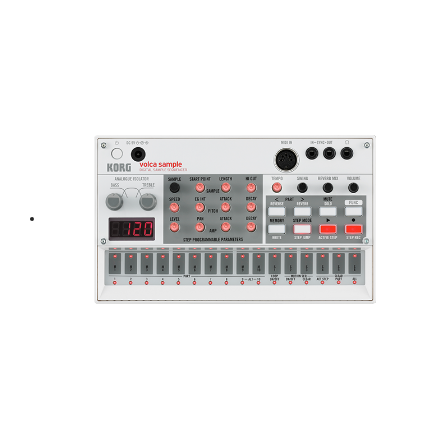
price
price
was:
is:
฿ 2,400.
฿ 1,800.