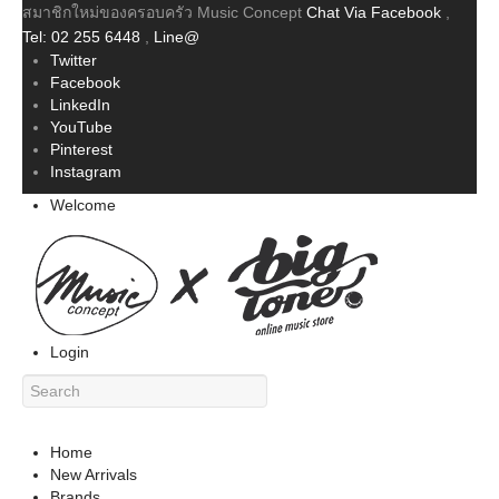
สมาชิกใหม่ของครอบครัว Music Concept
Chat Via Facebook
,
Tel: 02 255 6448
,
Line@
Twitter
Facebook
LinkedIn
YouTube
Pinterest
Instagram
Welcome
Login
Home
New Arrivals
Brands