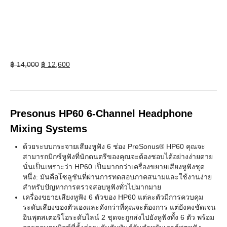
Original
Current
฿
14,000
฿
12,600
price
price
was:
is:
฿ 14,000.
฿ 12,600.
Presonus HP60 6-Channel Headphone
Mixing Systems
ด้วยระบบกระจายเสียงหูฟัง 6 ช่อง PreSonus® HP60 คุณจะ
สามารถมิกซ์หูฟังที่นักดนตรีของคุณจะต้องชอบได้อย่างง่ายดาย
นั่นเป็นเพราะว่า HP60 เป็นมากกว่าเครื่องขยายเสียงหูฟังชุด
หนึ่ง: มันคือโซลูชันที่ผ่านการทดสอบภาคสนามและใช้งานง่าย
สำหรับปัญหาการตรวจสอบหูฟังทั่วไปมากมาย
เครื่องขยายเสียงหูฟัง 6 ตัวของ HP60 แต่ละตัวมีการควบคุม
ระดับเสียงของตัวเองและดังกว่าที่คุณจะต้องการ แต่ยังคงชัดเจน
อินพุตสเตอริโอระดับไลน์ 2 ชุดจะถูกส่งไปยังหูฟังทั้ง 6 ตัว พร้อม