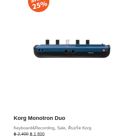
Korg Monotron Duo
Keyboard&Recording
,
Sale
,
คีบอร์ด Korg
Original
Current
฿
2,400
฿
1,800