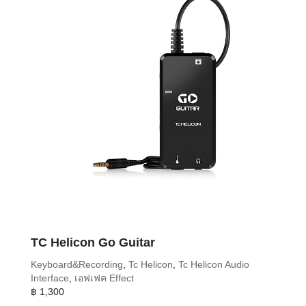
TC Helicon Go Guitar
Keyboard&Recording
,
Tc Helicon
,
Tc Helicon Audio
Interface
,
เอฟเฟค Effect
฿
1,300