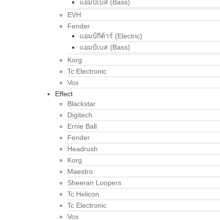
แอมป์เบส (Bass)
EVH
Fender
แอมป์กีต้าร์ (Electric)
แอมป์เบส (Bass)
Korg
Tc Electronic
Vox
Effect
Blackstar
Digitech
Ernie Ball
Fender
Headrush
Korg
Maestro
Sheeran Loopers
Tc Helicon
Tc Electronic
Vox