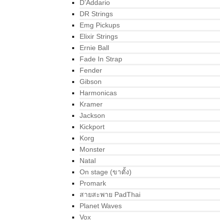
D’Addario
DR Strings
Emg Pickups
Elixir Strings
Ernie Ball
Fade In Strap
Fender
Gibson
Harmonicas
Kramer
Jackson
Kickport
Korg
Monster
Natal
On stage (ขาตั้ง)
Promark
สายสะพาย PadThai
Planet Waves
Vox