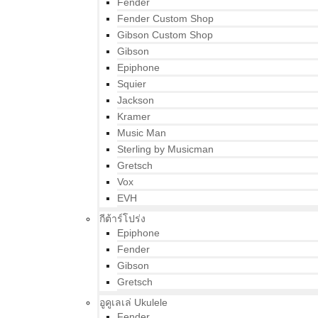
Fender
Fender Custom Shop
Gibson Custom Shop
Gibson
Epiphone
Squier
Jackson
Kramer
Music Man
Sterling by Musicman
Gretsch
Vox
EVH
กีต้าร์โปร่ง
Epiphone
Fender
Gibson
Gretsch
อูคูเลเล่ Ukulele
Fender