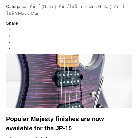
Categories:
กีต้าร์ (Guitar)
,
กีต้าร์ไฟฟ้า (Electric Guitar)
,
กีต้าร์
Music man
Brands
ไฟฟ้า Music Man
Guitar Electric
Instrument
Share
Sahara Burst Roasted Maple Neck
Colors
Popular Majesty finishes are now
available for the JP-15