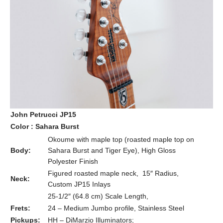
John Petrucci JP15
Color : Sahara Burst
Okoume with maple top (roasted maple top on
Body:
Sahara Burst and Tiger Eye), High Gloss
Polyester Finish
Figured roasted maple neck, 15″ Radius,
Neck:
Custom JP15 Inlays
25-1/2″ (64.8 cm) Scale Length,
Frets:
24 – Medium Jumbo profile, Stainless Steel
Pickups:
HH – DiMarzio Illuminators;