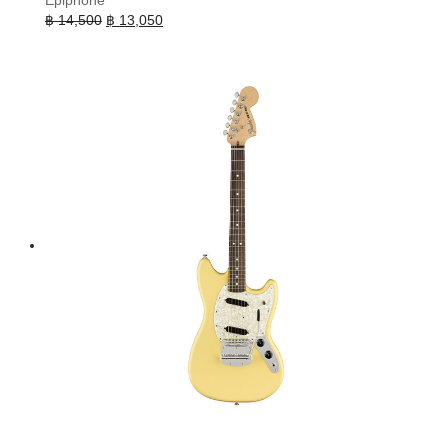
Epiphone
Original
Current
฿
14,500
฿
13,050
price
price
was:
is:
฿ 14,500.
฿ 13,050.