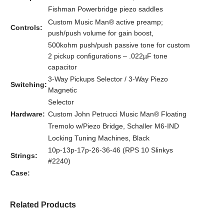
Fishman Powerbridge piezo saddles
Custom Music Man® active preamp;
Controls:
push/push volume for gain boost,
500kohm push/push passive tone for custom
2 pickup configurations – .022µF tone
capacitor
3-Way Pickups Selector / 3-Way Piezo
Switching:
Magnetic
Selector
Hardware:
Custom John Petrucci Music Man® Floating
Tremolo w/Piezo Bridge, Schaller M6-IND
Locking Tuning Machines, Black
10p-13p-17p-26-36-46 (RPS 10 Slinkys
Strings:
#2240)
Case:
Related Products