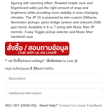
figuring with stunning effect. Roasted maple neck and
fingerboard adds just the right amount of snap and
brightness while providing more stability in ever-changing
climates. The JP 15 is powered by twin custom DiMarzio
Illuminator pickups, piezo bridge system and onboard 20db
gain boost. Available in 6 or 7 string with Music Man JP
tremolo, 3-way Toggle pickup selector and Music Man
hardshell case.
** กด"สั่งซื้อ/สอบถามข้อมูล" เพื่อติดต่อผ่าน Line @
กรุณาแจ้งรุ่นและสี ที่ต้องการครับ
Description
Additional information
SKU:
Additional information
007-10046-RQ
-
Need Help?
Contact Us
Leave Feedback