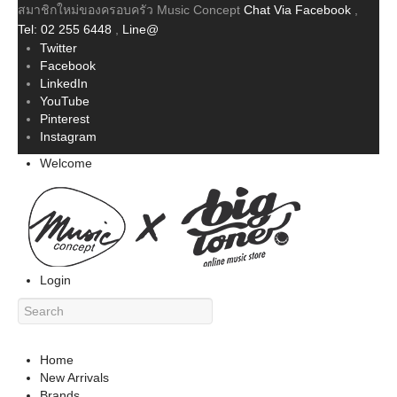
สมาชิกใหม่ของครอบครัว Music Concept
Chat Via Facebook
,
Tel: 02 255 6448
,
Line@
Twitter
Facebook
LinkedIn
YouTube
Pinterest
Instagram
Welcome
Login
Home
New Arrivals
Brands