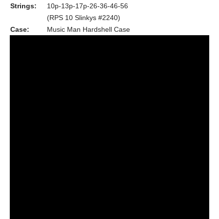
Strings:
10p-13p-17p-26-36-46-56
(RPS 10 Slinkys #2240)
Case:
Music Man Hardshell Case