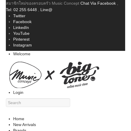
สมาชิกใหม่ของครอบครัว Music Concept
Chat Via Facebook
,
Tel: 02 255 6448
,
Line@
Twitter
Facebook
LinkedIn
YouTube
Pinterest
Instagram
Welcome
Login
Home
New Arrivals
Brands