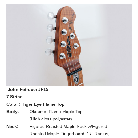
John Petrucci JP15
7 String
Color : Tiger Eye Flame Top
Body:
Okoume, Flame Maple Top
(High gloss polyester)
Neck:
Figured Roasted Maple Neck w/Figured-
Roasted Maple Fingerboard, 17″ Radius,