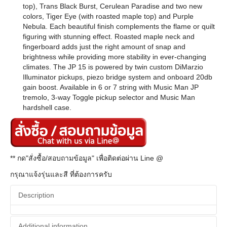
top), Trans Black Burst, Cerulean Paradise and two new
colors, Tiger Eye (with roasted maple top) and Purple
Nebula. Each beautiful finish complements the flame or quilt
figuring with stunning effect. Roasted maple neck and
fingerboard adds just the right amount of snap and
brightness while providing more stability in ever-changing
climates. The JP 15 is powered by twin custom DiMarzio
Illuminator pickups, piezo bridge system and onboard 20db
gain boost. Available in 6 or 7 string with Music Man JP
tremolo, 3-way Toggle pickup selector and Music Man
hardshell case.
** กด"สั่งซื้อ/สอบถามข้อมูล" เพื่อติดต่อผ่าน Line @
กรุณาแจ้งรุ่นและสี ที่ต้องการครับ
Description
Additional information