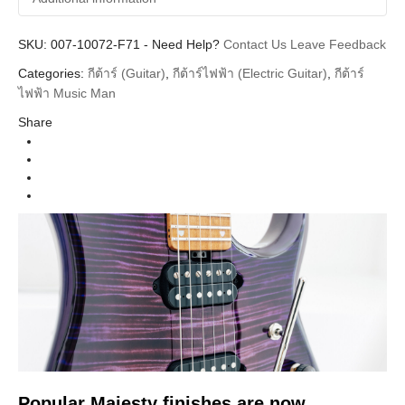
SKU:
Additional information
007-10072-F71
-
Need Help?
Contact Us
Leave Feedback
Categories:
กีต้าร์ (Guitar)
,
กีต้าร์ไฟฟ้า (Electric Guitar)
,
กีต้าร์
Music man
Brands
ไฟฟ้า Music Man
Guitar Electric
Instrument
Share
Tiger Eye Figured Roasted Maple Neck
Colors
Popular Majesty finishes are now