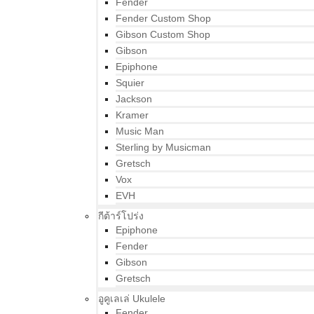
Fender
Fender Custom Shop
Gibson Custom Shop
Gibson
Epiphone
Squier
Jackson
Kramer
Music Man
Sterling by Musicman
Gretsch
Vox
EVH
กีต้าร์โปร่ง
Epiphone
Fender
Gibson
Gretsch
อูคูเลเล่ Ukulele
Fender