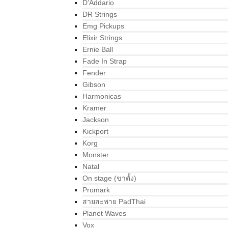
D’Addario
DR Strings
Emg Pickups
Elixir Strings
Ernie Ball
Fade In Strap
Fender
Gibson
Harmonicas
Kramer
Jackson
Kickport
Korg
Monster
Natal
On stage (ขาตั้ง)
Promark
สายสะพาย PadThai
Planet Waves
Vox