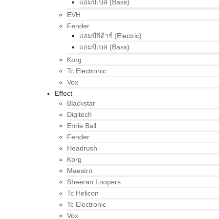
แอมป์เบส (Bass)
EVH
Fender
แอมป์กีต้าร์ (Electric)
แอมป์เบส (Bass)
Korg
Tc Electronic
Vox
Effect
Blackstar
Digitech
Ernie Ball
Fender
Headrush
Korg
Maestro
Sheeran Loopers
Tc Helicon
Tc Electronic
Vox