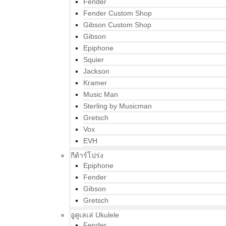
Fender
Fender Custom Shop
Gibson Custom Shop
Gibson
Epiphone
Squier
Jackson
Kramer
Music Man
Sterling by Musicman
Gretsch
Vox
EVH
กีต้าร์โปร่ง
Epiphone
Fender
Gibson
Gretsch
อูคูเลเล่ Ukulele
Fender