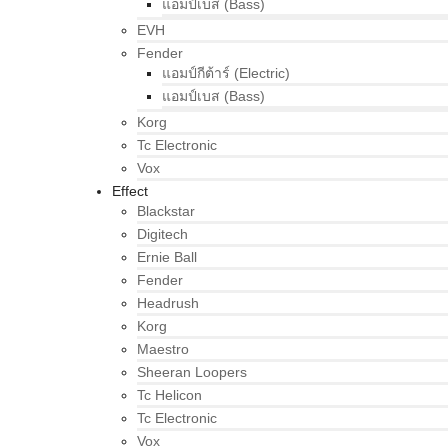
แอมป์เบส (Bass)
EVH
Fender
แอมป์กีต้าร์ (Electric)
แอมป์เบส (Bass)
Korg
Tc Electronic
Vox
Effect
Blackstar
Digitech
Ernie Ball
Fender
Headrush
Korg
Maestro
Sheeran Loopers
Tc Helicon
Tc Electronic
Vox