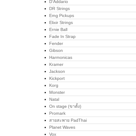
D’Addario
DR Strings
Emg Pickups
Elixir Strings
Ernie Ball
Fade In Strap
Fender
Gibson
Harmonicas
Kramer
Jackson
Kickport
Korg
Monster
Natal
On stage (ขาตั้ง)
Promark
สายสะพาย PadThai
Planet Waves
Vox