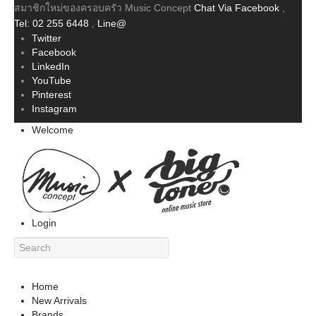
สมาชิกใหม่ของครอบครัว Music Concept
Chat Via Facebook
,
Tel: 02 255 6448
,
Line@
Twitter
Facebook
LinkedIn
YouTube
Pinterest
Instagram
Welcome
Login
Home
New Arrivals
Brands