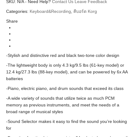
SKU:
Additional information
N/A
-
Need Help?
Contact Us
Leave Feedback
Categories:
Keyboard&Recording
,
คีบอร์ด Korg
Korg
Brands
Share
Keyboard Workstation (คีย์บอร์ด)
Categories
Synthesizer&Keyboard (คีย์บอร์ด)
Instrument
Kross
Series
-Stylish and distinctive red and black two-tone color design
61 Keys, 88 Keys
Keys
-The lightweight body is only 4.3 kg/9.5 lbs (61-key model) or
12.4 kg/27.3 lbs (88-key model), and can be powered by 6x AA
batteries
-Piano, electric piano, and drum sounds that exceed its class
-A wide variety of sounds that utilize twice as much PCM
memory as previous instruments, and meet the needs of a
broad range of musical styles
-Sound Selector makes it easy to find the sound you’re looking
for