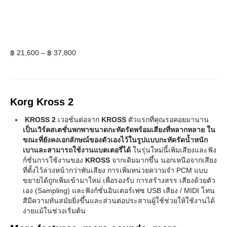
Price
฿
21,600
–
฿
37,800
range:
฿ 21,600
through
฿ 37,800
Korg Kross 2
KROSS 2
เวอชั่นต่อจาก
KROSS
ตัวแรกที่คุณรอคอยมานาน
เป็นเวิร์คสเตชั่นพกพาขนาดกะทัดรัดพร้อมเสียงที่หลากหลาย ใน
ขณะที่ยังคงเอกลักษณ์ของตัวเองไว้ในรูปแบบกะทัดรัดน้ำหนัก
เบาและสามารถใช้งานแบตเตอรี่ได้
ในรุ่นใหม่นี้เพิ่มเสียงและฟัง
ก์ชั่นการใช้งานของ
KROSS
จากเดิมมากขึ้น นอกเหนือจากเสียง
ที่ตั้งไว้ล่วงหน้ากว่าพันเสียง การเพิ่มหน่วยความจำ PCM แบบ
ขยายได้ถูกเพิ่มเข้ามาใหม่ เพื่อรองรับ การสร้างสรร เสียงด้วยตัว
เอง (Sampling) และฟังก์ชั่นอินเตอร์เฟซ USB เสียง / MIDI โทน
สีมีความทันสมัยยิ่งขึ้นและส่วนต่อประสานผู้ใช้ช่วยให้ใช้งานได้
ง่ายแม้ในช่วงเริ่มต้น