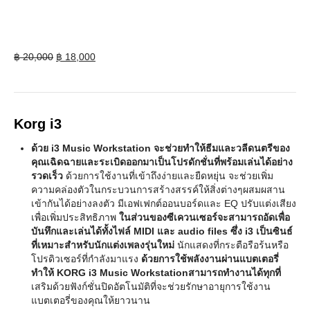
Original
Current
฿
20,000
฿
18,000
price
price
was:
is:
฿ 20,000.
฿ 18,000.
Korg i3
ด้วย i3 Music Workstation จะช่วยทำให้ธีมและวลีดนตรีของ
คุณเฉิดฉายและระเบิดออกมาเป็นโปรดักชั่นที่พร้อมเล่นได้อย่าง
รวดเร็ว
ด้วยการใช้งานที่เข้าถึงง่ายและยืดหยุ่น จะช่วยเพิ่ม
ความคล่องตัวในกระบวนการสร้างสรรค์ให้สิ่งต่างๆผสมผสาน
เข้ากันได้อย่างลงตัว มีเอฟเฟกต์ออนบอร์ดและ EQ ปรับแต่งเสียง
เพื่อเพิ่มประสิทธิภาพ
ในส่วนของซีเควนเซอร์จะสามารถอัดเพื่อ
บันทึกและเล่นได้ทั้งไฟล์ MIDI และ audio files ซึ่ง i3 เป็นซินธ์
ที่เหมาะสำหรับนักแต่งเพลงรุ่นใหม่
นักแสดงที่กระตือรือร้นหรือ
โปรดิวเซอร์ที่กำลังมาแรง
ด้วยการใช้พลังงานผ่านแบตเตอรี่
ทำให้ KORG i3 Music Workstationสามารถทำงานได้ทุกที่
เสริมด้วยฟังก์ชั่นปิดอัตโนมัติที่จะช่วยรักษาอายุการใช้งาน
แบตเตอรี่ของคุณให้ยาวนาน