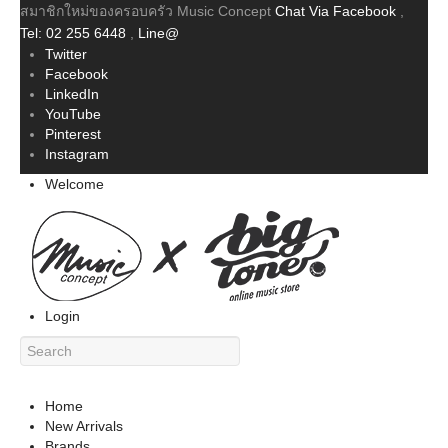
สมาชิกใหม่ของครอบครัว Music Concept
Chat Via Facebook
,
Tel: 02 255 6448
,
Line@
Twitter
Facebook
LinkedIn
YouTube
Pinterest
Instagram
Welcome
Login
Home
New Arrivals
Brands