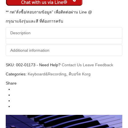
** กด"สั่งซื้อ/สอบถามข้อมูล" เพื่อติดต่อผ่าน Line @
กรุณาแจ้งรุ่นและสี ที่ต้องการครับ
Description
Additional information
SKU:
Additional information
002-01173
-
Need Help?
Contact Us
Leave Feedback
Categories:
Keyboard&Recording
,
คีบอร์ด Korg
Korg
Brands
Share
Keyboard Workstation (คีย์บอร์ด)
Categories
Synthesizer&Keyboard (คีย์บอร์ด)
Instrument
i3
Series