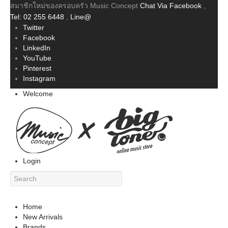
สมาชิกใหม่ของครอบครัว Music Concept
Chat Via Facebook
,
Tel: 02 255 6448
,
Line@
Twitter
Facebook
LinkedIn
YouTube
Pinterest
Instagram
Welcome
Login
Home
New Arrivals
Brands