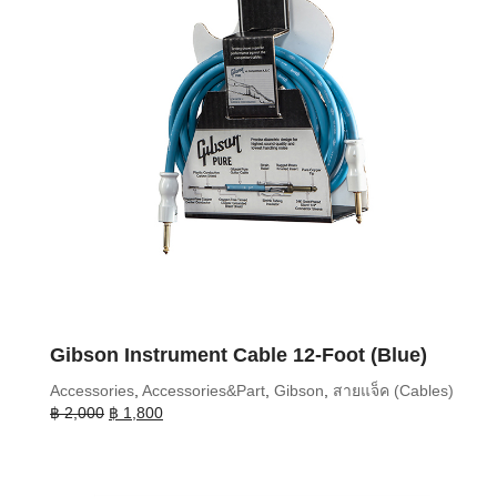
Gibson Instrument Cable 12-Foot (Blue)
Accessories
,
Accessories&Part
,
Gibson
,
สายแจ็ค (Cables)
Original
Current
฿
2,000
฿
1,800
price
price
was:
is:
฿ 2,000.
฿ 1,800.