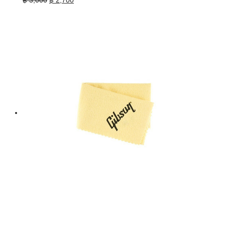
price
price
was:
is:
฿ 3,000.
฿ 2,700.