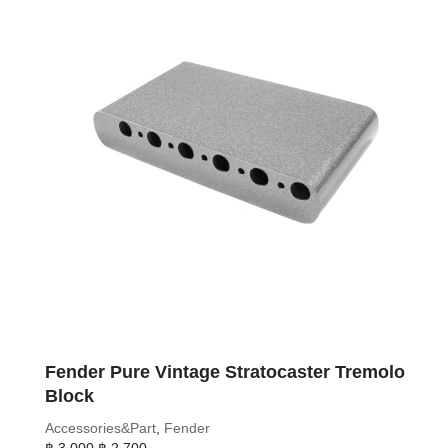
Fender Pure Vintage Stratocaster Tremolo
Block
Accessories&Part
,
Fender
Original
Current
฿
3,000
฿
2,700