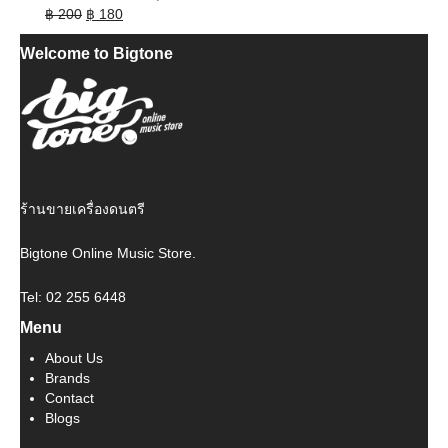
Original
Current
฿
200
฿
180
price
price
Welcome to Bigtone
was:
is:
฿ 200.
฿ 180.
ร้านขายเครื่องดนตรี
Bigtone Online Music Store.
Tel: 02 255 6448
Menu
About Us
Brands
Contact
Blogs