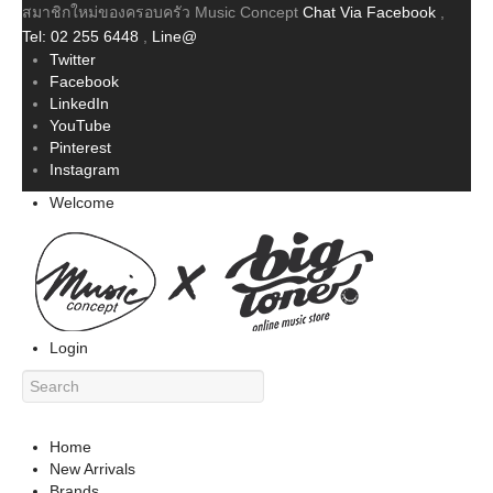
สมาชิกใหม่ของครอบครัว Music Concept
Chat Via Facebook
,
Tel: 02 255 6448
,
Line@
Twitter
Facebook
LinkedIn
YouTube
Pinterest
Instagram
Welcome
Login
Home
New Arrivals
Brands