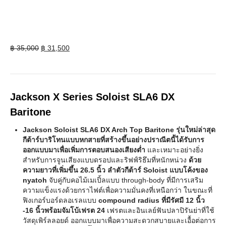
Original
Current
฿
35,000
฿
31,500
price
price
was:
is:
฿ 35,000.
฿ 31,500.
Jackson X Series Soloist SLA6 DX
Baritone
Jackson Soloist SLA6 DX Arch Top Baritone รุ่นใหม่ล่าสุด
กีต้าร์บาริโทนแบบหกสายที่สร้างขึ้นอย่างปราณีตนี้ได้รับการ
ออกแบบมาเพื่อเพิ่มการตอบสนองเสียงต่ำ
และเหมาะอย่างยิ่ง
สำหรับการจูนเสียงแบบดรอปและริฟฟ์ริธึมที่หนักหน่วง
ด้วย
ความยาวที่เพิ่มขึ้น 26.5 นิ้ว ลำตัวกีต้าร์ Soloist แบบโค้งของ
nyatoh
จับคู่กับคอไม้เมเปิ้ลแบบ through-body ที่มีการเสริม
ความแข็งแรงด้วยกราไฟต์เพื่อความมั่นคงที่เหนือกว่า ในขณะที่
ฟิงเกอร์บอร์ดลอเรลแบบ
compound radius ที่มีรัศมี 12 นิ้ว
-16 นิ้วพร้อมจัมโบ้เฟรต 24
เฟรตและอินเลย์ฟันปลาปิรันย่าที่ใช้
วัสดุเพิร์ลลอยด์ ออกแบบมาเพื่อความสะดวกสบายและเอื้อต่อการ