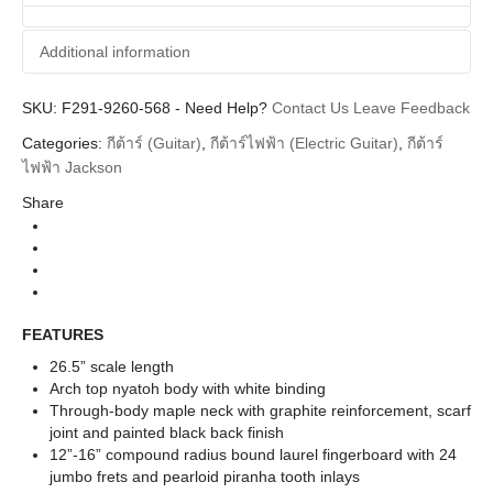
Additional information
SKU:
Additional information
F291-9260-568
-
Need Help?
Contact Us
Leave Feedback
Categories:
กีต้าร์ (Guitar)
,
กีต้าร์ไฟฟ้า (Electric Guitar)
,
กีต้าร์
Jackson
Brands
ไฟฟ้า Jackson
Guitar Electric
Instrument
Share
Soloist
Body Types
X Series
Series
Satin Black Laurel Neck
Colors
FEATURES
26.5” scale length
Arch top nyatoh body with white binding
Through-body maple neck with graphite reinforcement, scarf
joint and painted black back finish
12”-16” compound radius bound laurel fingerboard with 24
jumbo frets and pearloid piranha tooth inlays