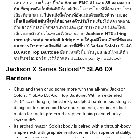
เล่นแบบความเร็วสูง
ปิ๊กอัพ Active EMG 81 และ 85 ผสมผสาน
กันเพื่อขุมพลัง
เต็มพิกัดที่มีตั้งแต่เสียงโอเวอร์ไดรฟ์ที่ค้างยาว โทน
เสียงที่หนักแน่น
ไปจนถึงลี้ดโทนที่อัดแน่นด้วยเสียงคำรามของ
เนื้อเสียงที่เข้มข้นที่สุดได้อย่างลงตัวปรับโทนเสียง
ได้หลากหลาย
ด้วยสวิตช์เบลดปิ๊กอัพสามทางและปุ่มปรับระดับเสียงและโทน
เสียงแบบตัวเดียวในขณะที่สะพานสาย
Jackson HT6 string-
through-body hardtail bridge ช่วยให้คุณมีโทนเสียงที่ชัดเจน
และการรักษาหางเสียงที่ค้างยาวที่ดีขึ้น X Series Soloist SLA6
DX Arch Top Baritone
อันทรงพลังนี้มาในรูปลักษณ์โทนสีดำ
ซาตินพร้อมฮาร์ดแวร์สีดำและ Jackson pointy headstock
Jackson X Series Soloist™ SLA6 DX
Baritone
Chug and then chug some more with the all-new Jackson
Soloist™ SLA6 DX Arch Top Baritone. With an extended
26.5"-scale length, this sleekly sculpted baritone six-string is
designed for enhanced low-end response, and is an ideal
match for metal-preferred dropped tunings and chunky
rhythm riffs.
Its arched nyatoh Soloist body is paired with a through-body
maple neck with graphite reinforcement for superior stability,