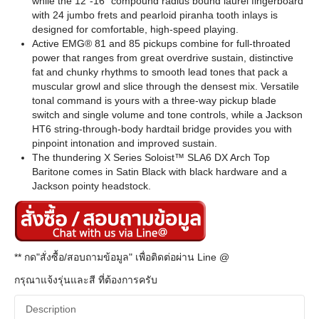
while the 12"-16" compound radius bound laurel fingerboard
with 24 jumbo frets and pearloid piranha tooth inlays is
designed for comfortable, high-speed playing.
Active EMG® 81 and 85 pickups combine for full-throated
power that ranges from great overdrive sustain, distinctive
fat and chunky rhythms to smooth lead tones that pack a
muscular growl and slice through the densest mix. Versatile
tonal command is yours with a three-way pickup blade
switch and single volume and tone controls, while a Jackson
HT6 string-through-body hardtail bridge provides you with
pinpoint intonation and improved sustain.
The thundering X Series Soloist™ SLA6 DX Arch Top
Baritone comes in Satin Black with black hardware and a
Jackson pointy headstock.
** กด"สั่งซื้อ/สอบถามข้อมูล" เพื่อติดต่อผ่าน Line @
กรุณาแจ้งรุ่นและสี ที่ต้องการครับ
Description