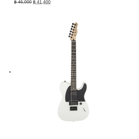
Original
Current
฿
46,000
฿
41,400
price
price
was:
is:
฿ 46,000.
฿ 41,400.