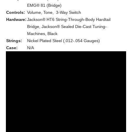
EMG® 81 (Bridge)
Controls:
Volume, Tone, 3-Way Switch
Hardware:
Jackson® HT6 String-Through-Body Hardtail
Bridge, Jackson® Sealed Die-Cast Tuning-
Machines, Black
Strings:
Nickel Plated Steel (.012-.054 Gauges)
Case:
N/A