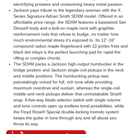
electrifying prowess and unwavering heavy metal passion.
Jackson pays tribute to the legendary axeman with the X
Series Signature Adrian Smith SDXM model. Offered in an
affordable price range, the SDXM features a basswood San
Dimas® body and a bolt-on maple neck with graphite-
reinforcement rods that refuse to budge, no matter how
much environmental stress it’s exposed to. Its 12”-16”
compound radius maple fingerboard with 22 jumbo frets and
black dot inlays is the perfect launching pad for rapid-fire
riffing or complex chords.
The SDXM packs a Jackson high-output humbucker in the
bridge position and Jackson single-coil pickups in the neck
and middle positions. The humbucking pickup was
painstakingly voiced for full, rich tone while providing
maximum overdrive and sustain, whereas the single-coil
middle and neck pickups deliver that unmistakable Strat®
snap. A five-way blade selector switch with single volume
and tone controls open up endless tonal possibilities, while
the Floyd Rose® Special double-locking tremolo system
keeps the guitar in tune through any and all abuse you
throw its way.