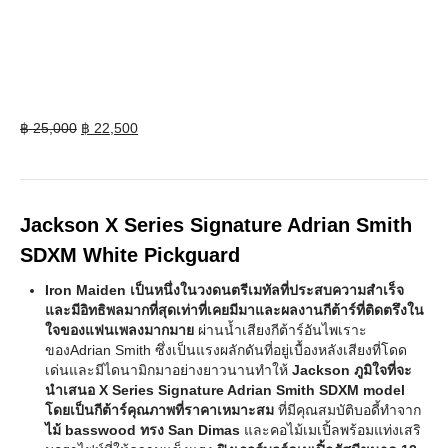
Original
Current
฿
25,000
฿
22,500
price
price
was:
is:
฿ 25,000.
฿ 22,500.
Jackson X Series Signature Adrian Smith
SDXM White Pickguard
Iron Maiden เป็นหนึ่งในวงดนตรีเมทัลที่ประสบความสำเร็จ
และมีอิทธิพลมากที่สุดเท่าที่เคยมีมาและผลงานกีต้าร์ที่ติดตรึงใน
ใจของแฟนเพลงมากมาย
ผ่านน้ำเสียงกีต้าร์อันไพเราะ
ของAdrian Smith ซึ่งเป็นแรงผลักดันที่อยู่เบื้องหลังเสียงที่โดด
เด่นและมีไดนามิกมาอย่างยาวนานทำให้
Jackson ภูมิใจที่จะ
นำเสนอ X Series Signature Adrian Smith SDXM model
โดยเป็นกีต้าร์คุณภาพที่ราคาเหมาะสม
ที่มีคุณสมบัติบอดี้ทำจาก
ไม้ basswood ทรง San Dimas
และคอไม้เมเปิ้ลพร้อมแท่งเสริ