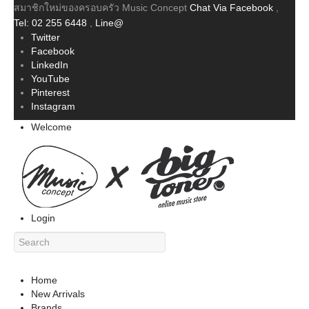
สมาชิกใหม่ของครอบครัว Music Concept
Chat Via Facebook
,
Tel: 02 255 6448
,
Line@
Twitter
Facebook
LinkedIn
YouTube
Pinterest
Instagram
Welcome
Login
Home
New Arrivals
Brands