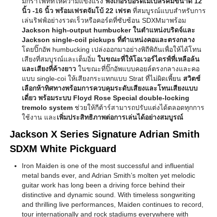
มกราไฟท์ที่ให้ความแข็งแรง
ฟิงเกอร์บอร์ดเมเปิ้ลรัศมีขนาด 12
นิ้ว -16 นิ้ว พร้อมเฟรตจัมโบ้ 22 เฟรต
ที่สมบูรณ์แบบสำหรับการ
เล่นริฟฟ์อย่างรวดเร็วหรือคอร์ดที่ซับซ้อน SDXMมาพร้อม
Jackson high-output humbucker ในตำแหน่งบริดจ์และ
Jackson single-coil pickups ที่ตำแหน่งคอและตรงกลาง
โดยปิ๊กอัพ humbucking เปล่งออกมาอย่างพิถีพิถันเพื่อให้ได้โทน
เสียงที่สมบูรณ์และเต็มอิ่ม
ในขณะที่ให้โอเวอร์ไดรฟ์ที่เหลือล้น
และเสียงที่ค้างยาว
ในขณะที่ปิ๊กอัพแบบคอยล์ตรงกลางและคอ
แบบ single-coi ให้เสียงกระแทกแบบ Strat ที่ไม่ผิดเพี้ยน
สวิตช์
เลือกห้าทิศทางพร้อมการควบคุมระดับเสียงและโทนเสียงแบบ
เดี่ยว
พร้อมระบบ Floyd Rose Special double-locking
tremolo system
ช่วยให้กีต้าร์สามารถปรับแต่งได้ตลอดทุกการ
ใช้งาน และ
เพิ่มประสิทธิภาพต่อการเล่นได้อย่างสมบูรณ์
Jackson X Series Signature Adrian Smith
SDXM White Pickguard
Iron Maiden is one of the most successful and influential
metal bands ever, and Adrian Smith’s molten yet melodic
guitar work has long been a driving force behind their
distinctive and dynamic sound. With timeless songwriting
and thrilling live performances, Maiden continues to record,
tour internationally and rock stadiums everywhere with