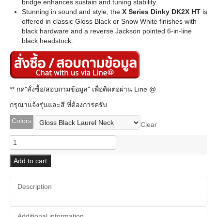
bridge enhances sustain and tuning stability.
Stunning in sound and style, the
X Series Dinky DK2X HT
is
offered in classic Gloss Black or Snow White finishes with
black hardware and a reverse Jackson pointed 6-in-line
black headstock.
** กด"สั่งซื้อ/สอบถามข้อมูล" เพื่อติดต่อผ่าน Line @
กรุณาแจ้งรุ่นและสี ที่ต้องการครับ
Colors
Clear
Jackson
X
Series
Add to cart
Dinky
DK2X
Description
HT
quantity
Additional information