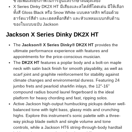
ช่วยเพิ่มเสถียรภาพในการจูนและรักษาสมดุลเสียง
X Series Dinky DK2X HT มีเสียงและสไตล์ที่โดดเด่น มีให้เลือก
ทั้งสี Gloss Black หรือ Snow White แบบคลาสสิก พร้อมด้วย
ฮาร์ดแวร์สีดำ และเฮดสต็อกสีดำ และหัวแหลมแบบกลับด้าน
ของในแบบฉบับ Jackson
Jackson X Series Dinky DK2X HT
The
Jackson® X Series Dinky® DK2X HT
provides the
ultimate performance experience with features and
appointments for the price-conscious musician.
The
DK2X HT
features a poplar body and a bolt-on maple
neck with satin back finish for smooth playability, as well as
scarf joint and graphite reinforcement for stability against
climate changes and environmental duress. Featuring 24
jumbo frets and pearloid sharkfin inlays, the 12"-16"
compound radius bound laurel fingerboard is the ideal
platform for heavy chording and fast, ripping solos.
Active Jackson high-output humbucking pickups deliver well-
balanced tone with tight bass, glassy mids and crunching
highs. Explore this instrument's sonic palette with a three-
way pickup blade switch and single volume and tone
controls, while a Jackson HT6 string-through-body hardtail