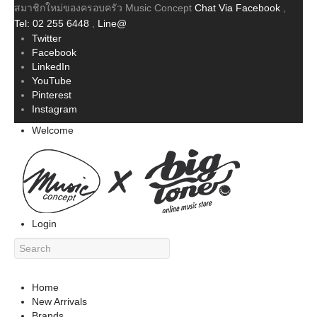
สมาชิกใหม่ของครอบครัว Music Concept
Chat Via Facebook
,
Tel: 02 255 6448
,
Line@
Twitter
Facebook
LinkedIn
YouTube
Pinterest
Instagram
Welcome
Login
Home
New Arrivals
Brands