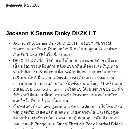
Original
Current
฿
28,000
฿
25,200
price
price
was:
is:
฿ 28,000.
฿ 25,200.
Jackson X Series Dinky DK2X HT
Jackson® X Series Dinky® DK2X HT มอบประสบการณ์
ทางการแสดงที่ยอดเยี่ยมมาพร้อมฟีเจอร์และคุณลักษณะต่างๆ
สำหรับนักดนตรีที่ใส่ใจเรื่องราคา
DK2X HT มีตัวกีต้าร์ที่ทำจากไม้ป็อปลาร์และคอที่ทำจากไม้เม
เปิ้ล พร้อมการเคลือบด้านหลังแบบซาตินเพื่อการเล่นที่นุ่มนวล
รวมไปถึงการเสริมความแข็งแรงด้วยข้อต่อแบบสการ์ฟและการ
เสริมกราไฟต์เพื่อความเสถียรต่อการเปลี่ยนแปลงของสภาพ
อากาศและสภาพแวดล้อม กีต้าร์มีเฟร็ตขนาดใหญ่ 24 เฟร็ตและ
อินเลย์แบบ pearloid sharkfin เฟร็ตแบบโค้งมนขนาด 12-16 นิ้ว
ที่ทำจากไม้ลอเรล ที่เหมาะอย่างยิ่งสำหรับการเล่นคอร์ดหนักๆ
และโซโลที่รวดเร็วและโดดเด่น
ปิ๊กอัพฮัมบัคกิ้งเอาต์พุตสูงแบบแอคทีฟของ Jackson ให้โทนเสียง
ที่สมดุลพร้อมเสียงเบสที่หนักแน่น เสียงกลางที่ใส และเสียงสูงที่
หนักแน่น มาพร้อม สวิต 3 ทาง และปุ่มควบคุมระดับเสียงและ
โทน ขณะที่ Bridge แบบ String-Through-Body Hardtail Bridge